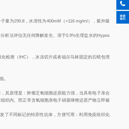
），分子量为290.8，水溶性为400mM（=116 mg/ml），紫外吸
C分析法评估无任何降解发生。溶于0.9%生理盐水的Hypox
可用免疫组化检测（IHC），冰冻切片或者福尔马林固定的石蜡包埋
其低。
氧的技术，其原理是：肿瘤乏氧细胞还原能力强，当具有电子亲合
在组织内。而正常含氧细胞亲电子硝基咪唑还原产物立即被
开发了不同标记的特异性抗体，方便可用：利用免疫组织化