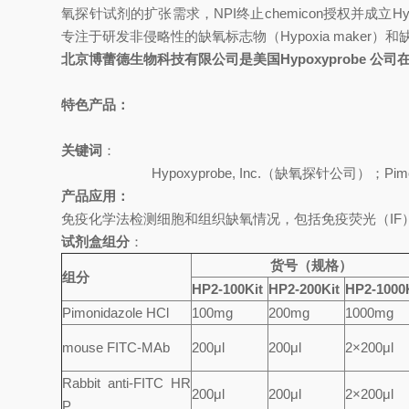
氧探针试剂的扩张需求，NPI终止chemicon授权并成立Hyp
专注于研发非侵略性的缺氧标志物（Hypoxia maker）
北京博蕾德生物科技有限公司是美国Hypoxyprobe 公司
特色产品：
关键词
：
Hypoxyprobe, Inc.
（缺氧探针公司）；Pimoni
产品应用：
免疫化学法检测细胞和组织缺氧情况，包括免疫荧光（IF）
试剂盒组分
：
货号（规格）
组分
HP2-100Kit
HP2-200Kit
HP2-1000
Pimonidazole HCl
100mg
200mg
1000mg
mouse FITC-MAb
200
μl
200
μl
2
×200μl
Rabbit anti-FITC HR
200
μl
200
μl
2
×200μl
P