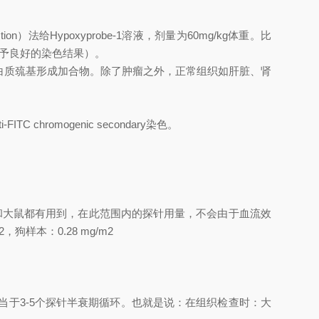
gestion）法给Hypoxyprobe-1溶液，剂量为60mg/kg体重。比
*给予良好的染色结果）。
胞内与蛋白质巯基形成加合物。除了肿瘤之外，正常组织如肝脏、肾
 chromogenic secondary染色。
g在小鼠和大鼠都有用到，在此范围内的探针用量，不会由于血流效
样本：0.28 mg/m2
相当于3-5个探针半衰期循环。也就是说：在组织检查时：大