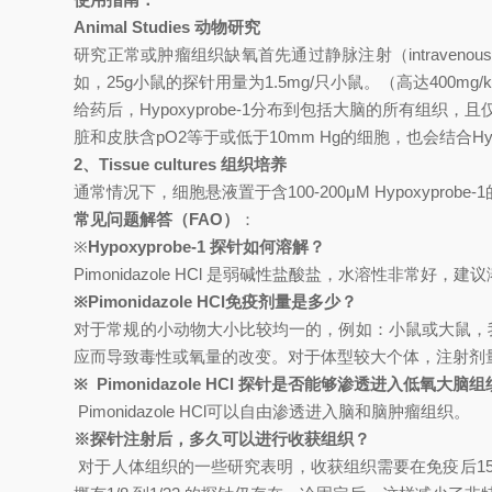
Animal Studies
动物研究
研究正常或肿瘤组织缺氧首先通过静脉注射（intravenous infusio
如，25g小鼠的探针用量为1.5mg/只小鼠。（高达400m
给药后，Hypoxyprobe-1分布到包括大脑的所有组织
脏和皮肤含pO2等于或低于10mm Hg的细胞，也会结合Hypox
2
、Tissue cultures 组织培养
通常情况下，细胞悬液置于含100-200μM Hypoxyprobe-1的
常见问题解答（FAO）
：
※
Hypoxyprobe-1 探针如何溶解？
Pimonidazole HCl
是弱碱性盐酸盐，水溶性非常好，建议溶解
※Pimonidazole HCl免疫剂量是多少？
对于常规的小动物大小比较均一的，例如：小鼠或大鼠，我们推荐
应而导致毒性或氧量的改变。对于体型较大个体，注射剂量依据
※ Pimonidazole HCl 探针是否能够渗透进入低氧大
Pimonidazole HCl
可以自由渗透进入脑和脑肿瘤组织。
※探针注射后，多久可以进行收获组织？
对于人体组织的一些研究表明，收获组织需要在免疫后15-