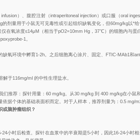
n）、腹腔注射（intraperitoneal injection）或口服（oral in
g/kg的剂量用于小鼠无可见毒性或引起组织缺氧变化，但60mg/kg以
，且仅仅在氧浓度≤14μM（相当于pO2=10mm Hg，37℃）的细
yprobe-1。
缺氧环境中孵育1-2h。之后细胞离心涂片、固定、FTIC-MAb1和anti-FITC
于116mg/ml 的中性生理盐水。
：探针用量：60 mg/kg。从30 mg/kg 到 400 mg/k
个体的基础表面积而定。对于人样本，推荐剂量为：0.5 mg/m2，狗
脑组织或脑肿瘤组织？
24小时后检查。探针在血浆中的半衰期是5小时，因此16-24小时