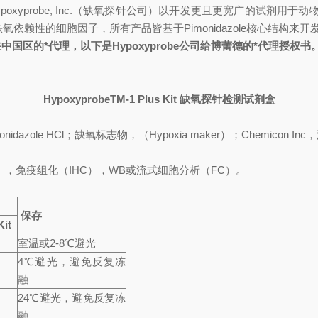
oxyprobe, Inc.（缺氧探针公司）以开发更且更宽广的试剂用于动物和
和缺氧依赖性的细胞因子，所有产品皆基于Pimonidazole核心结构来开
在中国区的*代理，以下是Hypoxyprobe公司给博蕾德的*代理授权书
HypoxyprobeTM-1 Plus Kit
缺氧探针检测试剂盒
dazole HCl；
缺氧标志物
，（Hypoxia maker）；Chemic
，免疫组化（IHC），WB或流式细胞分析（FC）。
保存
Kit
室温或2-8℃避光
4
℃避光，避免反复冻
融
24
℃避光，避免反复冻
融