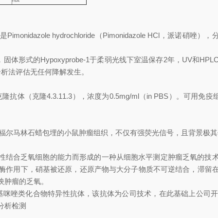
idazole hydrochloride（Pimonidazole HCl，派诺硝唑
形式的Hypoxyprobe-1于柔弱光线下室温保存2年，UV和HPL
HPLC分析法评估无任何降解发生。
隆抗体（克隆4.3.11.3），浓度为0.5mg/ml（in PBS）。
于检测福尔马林石蜡包埋的小鼠肿瘤组织，不仅有强荧光信号，且背景极
原硝基有选择性结合乏氧细胞的能力而形成的一种从细胞水平测定肿瘤乏
酶作用下，硝基被还原，还原产物与大分子物质不可逆结合，滞留
映肿瘤的乏氧。
硝基咪唑类化合物特异性抗体，该抗体为公司技术，在此基础上公司
分析检测