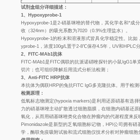
试剂盒组分详细描述：
1
、Hypoxyprobe-1
Hypoxyprobe-1
是2-硝基咪唑的替代物，其化学名和*成分是Pimon
收（324nm）的吸光系数为7020（0.9%生理盐水）。
Hypoxyprobe-1
的粉末和溶液形式皆具化学稳定性。比如，固体
yprobe-1，浓度100g/L置于2-8℃保存4.5年，UV和
2
、FITC-MAb1抗体
FITC-MAb1
是FITC偶联的抗派诺硝唑探针的小鼠IgG1单克
切片；也可组织降解后用流式分析法检测；
3
、Anti-FITC HRP抗体
本抗体为偶联HRP的兔抗FITC IgG多克隆抗体。用
检测原理：
低氧标志物测定(hypoxia markers)是利用还
力的硝基咪唑主动扩散透过细胞脂膜，在细胞内硝基还原
氧化，从而用硝基咪唑类化合物在肿瘤内的代谢程度来反
Pimonidazole
是新型的乏氧细胞标记物，HPI公司拥有
学，酶联免疫吸附试验和流式细胞仪技术分析对肿瘤细胞
使用指南：