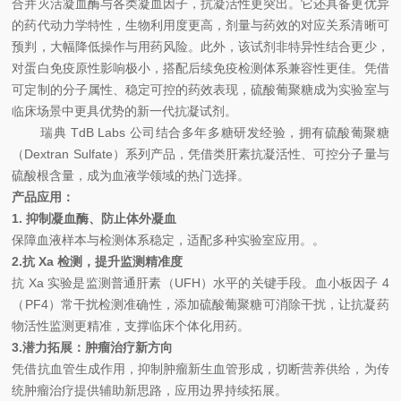
合并灭活凝血酶与各类凝血因子，抗凝活性更突出。它还具备更优异
的药代动力学特性，生物利用度更高，剂量与药效的对应关系清晰可
预判，大幅降低操作与用药风险。此外，该试剂非特异性结合更少，
对蛋白免疫原性影响极小，搭配后续免疫检测体系兼容性更佳。凭借
可定制的分子属性、稳定可控的药效表现，硫酸葡聚糖成为实验室与
临床场景中更具优势的新一代抗凝试剂。
瑞典
TdB Labs
公司结合多年多糖研发经验，拥有硫酸葡聚糖
（
Dextran Sulfate
）系列产品，凭借类肝素抗凝活性、可控分子量与
硫酸根含量，成为血液学领域的热门选择。
产品应用：
1.
抑制凝血酶、防止体外凝血
保障血液样本与检测体系稳定，适配多种实验室应用。。
2.
抗
Xa
检测，提升监测精准度
抗
Xa
实验是监测普通肝素（
UFH
）水平的关键手段。血小板因子
4
（
PF4
）常干扰检测准确性，添加硫酸葡聚糖可消除干扰，让抗凝药
物活性监测更精准，支撑临床个体化用药。
3.
潜力拓展：肿瘤治疗新方向
凭借抗血管生成作用，抑制肿瘤新生血管形成，切断营养供给，为传
统肿瘤治疗提供辅助新思路，应用边界持续拓展。