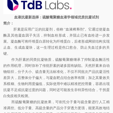
血液抗凝新选择：硫酸葡聚糖血液学领域优质抗凝试剂
简介：
肝素是应用广泛的抗凝剂，俗称 “血液稀释剂"。它通过使凝血
酶及其他凝血因子失活，抑制血栓形成，并阻止已有血栓进一步发
展。凝血酶可将纤维蛋白原转化为纤维蛋白，后者形成网状结构实现
止血、生成血凝块，这一生理过程是伤口愈合、防止失血过多的关
键。
作为肝素的同类抗凝物质，硫酸葡聚糖继承了抑制凝血酶活性
的作用机理，同时弥补了传统肝素的诸多固有缺陷。天然肝素来自动
物组织，分子大小、硫含量无法标准化，不仅不同批次产品抗凝活性
差异大，且整体分子偏大，与凝血靶点结合效率有限；加之其量效关
系模糊、生物利用度偏低，实际使用中难以精准把控用量，容易出现
抗凝不足或抗凝过度的问题，同时还可能发生非特异性结合，干扰蛋
白免疫相关检测。
而硫酸葡聚糖的抗凝效果，可依托分子量与硫含量进行人工精
准调控。低分子量、高硫含量的产品分子穿透力更强，能更高效地结