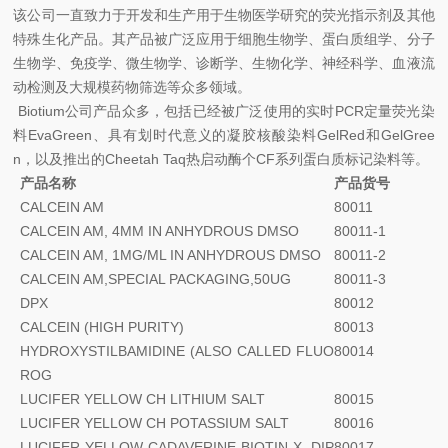
该公司一直致力于开发和生产用于生物医学研究的荧光指示剂及其他
特殊生化产品。其产品被广泛应用于细胞生物学、蛋白质组学、分子
生物学、免疫学、微生物学、诊断学、生物化学、神经科学、血液流
动检测及大规模药物筛选等众多领域。
Biotium
公司产品众多，包括已经被广泛使用的实时
PCR
定量荧光染
料
EvaGreen
、具有划时代意义的凝胶核酸染料
GelRed
和
GelGree
n
，以及推出的
Cheetah Taq
热启动酶个
CF
系列蛋白质标记染料等。
产品名称
产品货号
CALCEIN AM
80011
CALCEIN AM, 4MM IN ANHYDROUS DMSO
80011-1
CALCEIN AM, 1MG/ML IN ANHYDROUS DMSO
80011-2
CALCEIN AM,SPECIAL PACKAGING,50UG
80011-3
DPX
80012
CALCEIN (HIGH PURITY)
80013
HYDROXYSTILBAMIDINE (ALSO CALLED FLUO
80014
ROG
LUCIFER YELLOW CH LITHIUM SALT
80015
LUCIFER YELLOW CH POTASSIUM SALT
80016
LUCIFER YELLOW CADAVERINE BIOTIN-X, DIP
80017