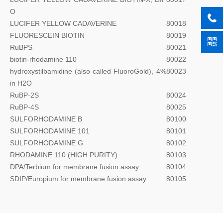
O
LUCIFER YELLOW CADAVERINE
80018
FLUORESCEIN BIOTIN
80019
RuBPS
80021
biotin-rhodamine 110
80022
hydroxystilbamidine (also called FluoroGold), 4%
80023
in H2O
RuBP-2S
80024
RuBP-4S
80025
SULFORHODAMINE B
80100
SULFORHODAMINE 101
80101
SULFORHODAMINE G
80102
RHODAMINE 110 (HIGH PURITY)
80103
DPA/Terbium for membrane fusion assay
80104
SDIP/Europium for membrane fusion assay
80105