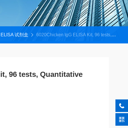
ELISA 试剂盒
6020Chicken IgG ELISA Kit, 96 tests, Quantitative
, 96 tests, Quantitative