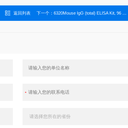
返回列表
下一个：
6320Mouse IgG (total) ELISA Kit, 96 tests, Quantitative