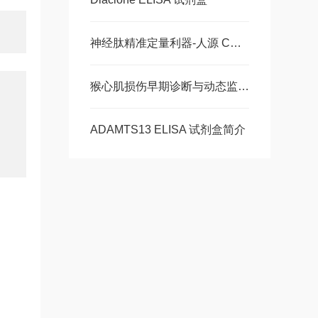
神经肽精准定量利器-人源 CGRP ELISA 试剂盒，多类型样本直接检测
猴心肌损伤早期诊断与动态监测-猴肌红蛋白ELISA 试剂盒
ADAMTS13 ELISA 试剂盒简介