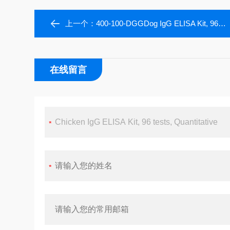
上一个：
400-100-DGGDog IgG ELISA Kit, 96 tests, Quantitative
在线留言