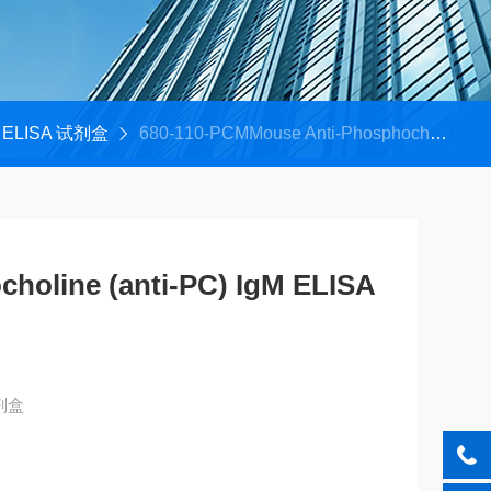
ELISA 试剂盒
680-110-PCMMouse Anti-Phosphocholine (anti-PC) IgM ELISA Kit
holine (anti-PC) IgM ELISA
剂盒