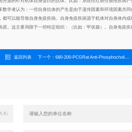
统分泌的针对机体自身蛋白的抗体。比如：系统性红斑性狼疮疾病产
多数学者认为：一些自身抗体的产生是由于遗传因素和环境因素共同
，都可以能导致自身免疫疾病。自身免疫疾病源于机体对自身体内或
病原。这主要局限于一些特定组织：（比如：甲状腺）。自身免疫疾
返回列表
下一个：
680-200-PCGRat Anti-Phosphocholine (anti-PC) IgG ELISA Kit