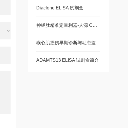
Diaclone ELISA 试剂盒
神经肽精准定量利器-人源 CGRP ELISA 试剂盒，多类型样本直接检测
猴心肌损伤早期诊断与动态监测-猴肌红蛋白ELISA 试剂盒
ADAMTS13 ELISA 试剂盒简介