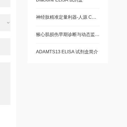
神经肽精准定量利器-人源 CGRP ELISA 试剂盒，多类型样本直接检测
猴心肌损伤早期诊断与动态监测-猴肌红蛋白ELISA 试剂盒
ADAMTS13 ELISA 试剂盒简介