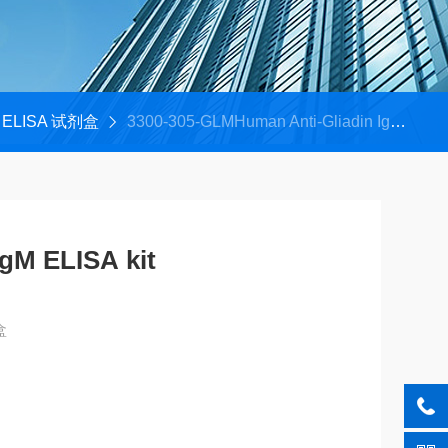
ELISA 试剂盒
3300-305-GLMHuman Anti-Gliadin IgM ELISA kit
IgM ELISA kit
盒