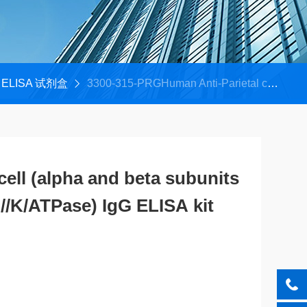
ELISA 试剂盒
3300-315-PRGHuman Anti-Parietal cell (alpha and beta subunits of the Parietal Cell (H//K/ATPase) IgG ELISA kit
cell (alpha and beta subunits
(H//K/ATPase) IgG ELISA kit