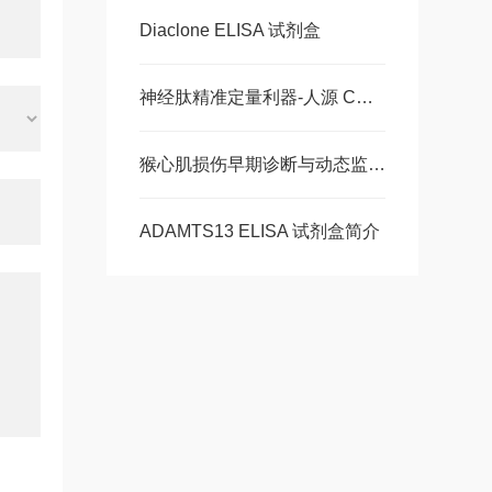
Diaclone ELISA 试剂盒
神经肽精准定量利器-人源 CGRP ELISA 试剂盒，多类型样本直接检测
猴心肌损伤早期诊断与动态监测-猴肌红蛋白ELISA 试剂盒
ADAMTS13 ELISA 试剂盒简介