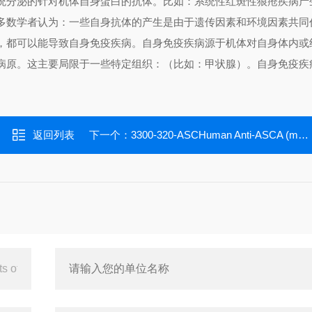
统分泌的针对机体自身蛋白的抗体。比如：系统性红斑性狼疮疾病产
多数学者认为：一些自身抗体的产生是由于遗传因素和环境因素共同
，都可以能导致自身免疫疾病。自身免疫疾病源于机体对自身体内或
病原。这主要局限于一些特定组织：（比如：甲状腺）。自身免疫疾
返回列表
下一个：
3300-320-ASCHuman Anti-ASCA (mannan from Saccharomyces cerevisiae) IgA/IgG ELISA kit