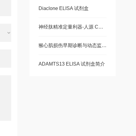
Diaclone ELISA 试剂盒
神经肽精准定量利器-人源 CGRP ELISA 试剂盒，多类型样本直接检测
猴心肌损伤早期诊断与动态监测-猴肌红蛋白ELISA 试剂盒
ADAMTS13 ELISA 试剂盒简介