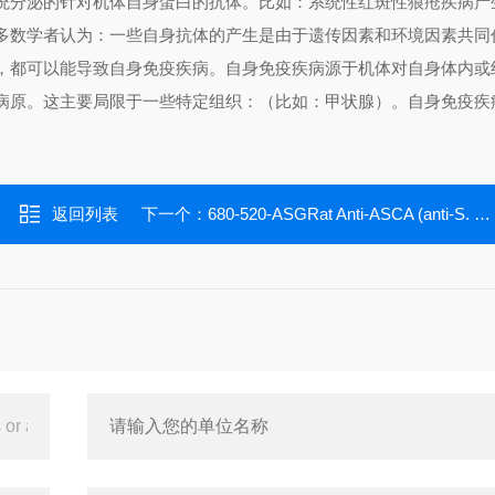
统分泌的针对机体自身蛋白的抗体。比如：系统性红斑性狼疮疾病产
多数学者认为：一些自身抗体的产生是由于遗传因素和环境因素共同
，都可以能导致自身免疫疾病。自身免疫疾病源于机体对自身体内或
病原。这主要局限于一些特定组织：（比如：甲状腺）。自身免疫疾
返回列表
下一个：
680-520-ASGRat Anti-ASCA (anti-S. cerevisiae Antibodies or anti-mannan) IgG ELISA Kit