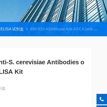
ELISA 试剂盒
680-510-ASAMouse Anti-ASCA (anti-S. cerevisiae Antibodies or anti-mannan) IgA ELISA Kit
i-S. cerevisiae Antibodies o
LISA Kit
剂盒