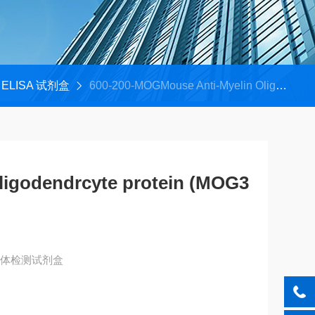
ELISA 试剂盒
600-200-MOGMouse Anti-Myelin Oligodendrcyte protein (MOG35-55) Ig's ELISA Kit
ligodendrcyte protein (MOG3
总抗体检测试剂盒