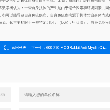
统分泌的针对机体自身蛋白的抗体。比如：系统性红斑性狼疮疾病产
多数学者认为：一些自身抗体的产生是由于遗传因素和环境因素共同
，都可以能导致自身免疫疾病。自身免疫疾病源于机体对自身体内或
病原。这主要局限于一些特定组织：（比如：甲状腺）。自身免疫疾
返回列表
下一个：
600-210-MOGRabbit Anti-Myelin Oligodendrcyte protein (MOG35-55) Ig's ELISA Kit