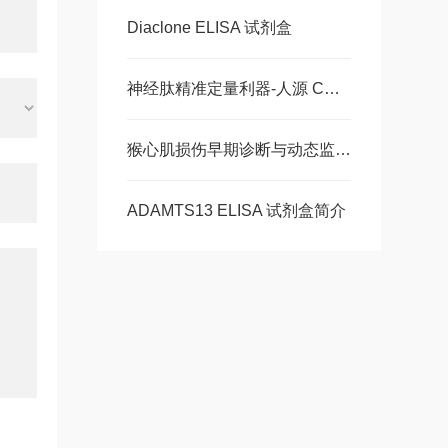
Diaclone ELISA 试剂盒
神经肽精准定量利器-人源 CGRP ELISA 试剂盒，多类型样本直接检测
猴心肌损伤早期诊断与动态监测-猴肌红蛋白ELISA 试剂盒
ADAMTS13 ELISA 试剂盒简介