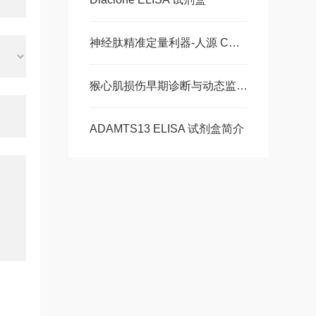
神经肽精准定量利器-人源 CGRP ELISA 试剂盒，多类型样本直接检测
猴心肌损伤早期诊断与动态监测-猴肌红蛋白ELISA 试剂盒
ADAMTS13 ELISA 试剂盒简介