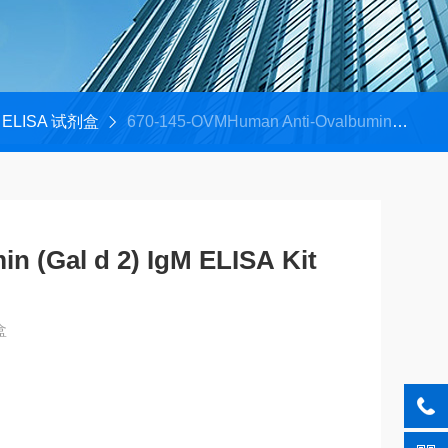
ELISA 试剂盒
670-145-OVMHuman Anti-Ovalbumin (Gal d 2) IgM ELISA Kit
n (Gal d 2) IgM ELISA Kit
盒