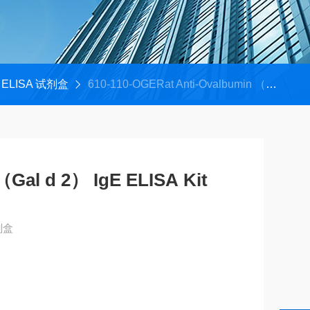
ELISA 试剂盒
610-110-OGERat Anti-Ovalbumin （Gal d 2） IgE ELISA Kit
（Gal d 2） IgE ELISA Kit
剂盒