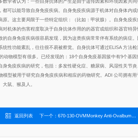
多数学者认为：一些自身抗体的产生是由于遗传因素和环境因素共同
，都可以能导致自身免疫疾病。自身免疫疾病源于机体对自身体内或
病原。这主要局限于一些特定组织：（比如：甲状腺）。自身免疫疾
病对机体的伤害程度取决于自身抗体作用的的器官或组织和器官特异
致的自身免疫疾病很容易发现，因为这类疾病常常伴有系统的病症。
统性功能紊乱，往往很不易被察觉。自身抗体可通过ELISA 方法检
的动物模型有很多。已经发现的：18个自身免疫基因簇中有9个基因
自身免疫疾病的研究，包括：多发性硬化症、糖尿病、风湿性关节炎
物模型被用于研究自身免疫疾病和相应的药物研究。
ADI 公司拥有
鼠、大鼠、猴及人。
返回列表
下一个：
670-130-OVMMonkey Anti-Ovalbumin （Gal d 2） IgG ELISA Kit