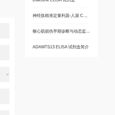
神经肽精准定量利器-人源 CGRP ELISA 试剂盒，多类型样本直接检测
猴心肌损伤早期诊断与动态监测-猴肌红蛋白ELISA 试剂盒
ADAMTS13 ELISA 试剂盒简介