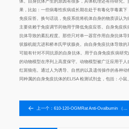
体。自身抗体产生的原因有很多，具体机理还有待研究。
果，比如：一些病毒性疾病或长期在处于有毒化学毒素下
免疫应答。换句话说，免疫系统将机体自身的物质误认为
主要依赖于免疫调节药物用于降低免疫应答。
自身免疫疾
抗体导致的紊乱程度。那些只对单一器官作用自身抗体导
状腺机能亢进和桥本氏甲状腺炎。由自身免疫抗体导致的系
可能有针对不同抗原的自身抗体。用于自身免疫疾病研究
的动物模型在序列上高度保守。动物模型被广泛应用于人
红斑狼疮。通过人为诱导、自然的以及遗传操作的各种动
同种属的自身免疫抗体的ELISA 检测试剂盒，包括：小
上一个：
610-120-OGMRat Anti-Ovalbumin （Gal d 2） IgM ELISA Kit