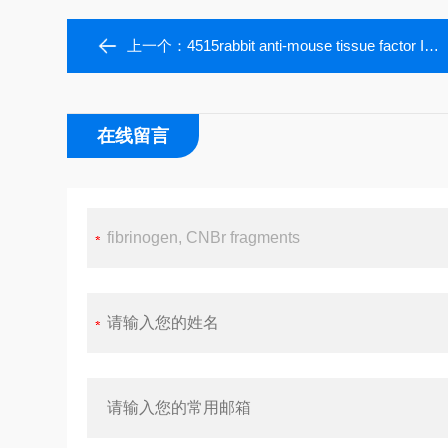
上一个：
4515rabbit anti-mouse tissue factor IgG
在线留言