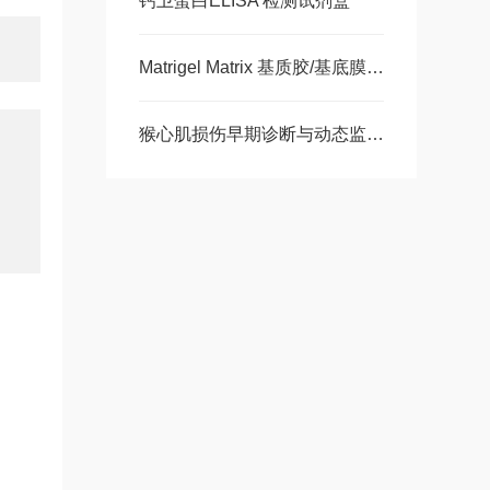
钙卫蛋白ELISA 检测试剂盒
Matrigel Matrix 基质胶/基底膜基质 大量现货
猴心肌损伤早期诊断与动态监测-猴肌红蛋白ELISA 试剂盒