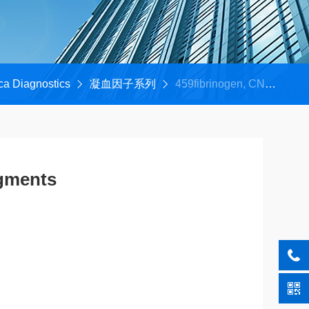
ca Diagnostics
凝血因子系列
459fibrinogen, CNBr fragments
agments