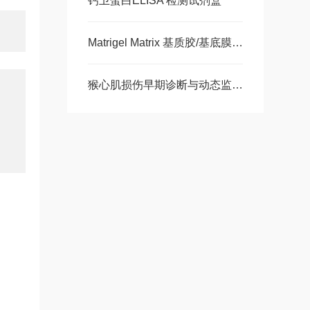
钙卫蛋白ELISA 检测试剂盒
Matrigel Matrix 基质胶/基底膜基质 大量现货
猴心肌损伤早期诊断与动态监测-猴肌红蛋白ELISA 试剂盒