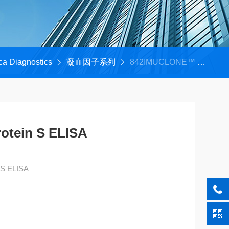
ca Diagnostics
凝血因子系列
842IMUCLONE™ Free Protein S ELISA
tein S ELISA
 S ELISA