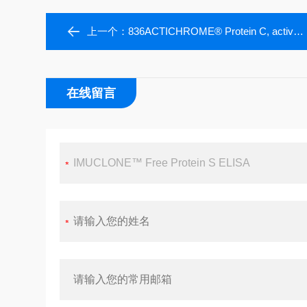
上一个：
836ACTICHROME® Protein C, activity assay
在线留言