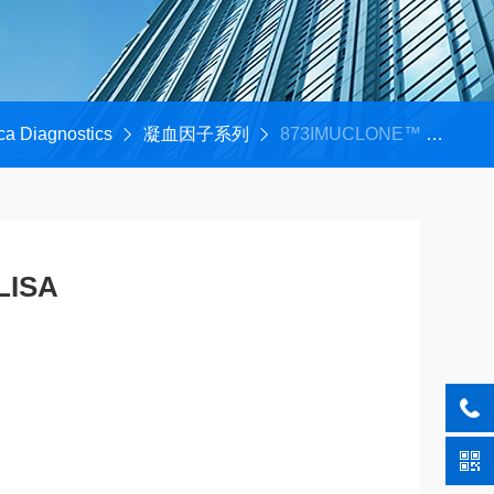
ca Diagnostics
凝血因子系列
873IMUCLONE™ TAFI ELISA
LISA