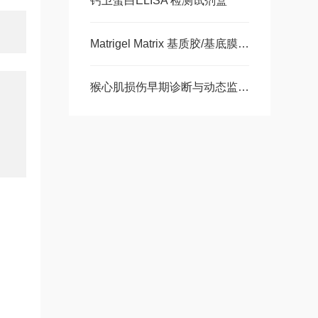
钙卫蛋白ELISA 检测试剂盒
Matrigel Matrix 基质胶/基底膜基质 大量现货
猴心肌损伤早期诊断与动态监测-猴肌红蛋白ELISA 试剂盒