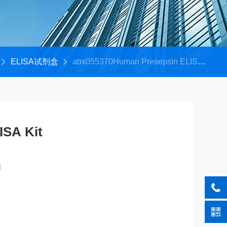
ELISA试剂盒
abx055370Human Presepsin ELISA Kit
ISA Kit
t