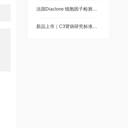
法国Diaclone 细胞因子检测试剂盒
新品上市｜C3肾病研究标准化工具-Hycult 人C3NeF ELISA试剂盒全新发布