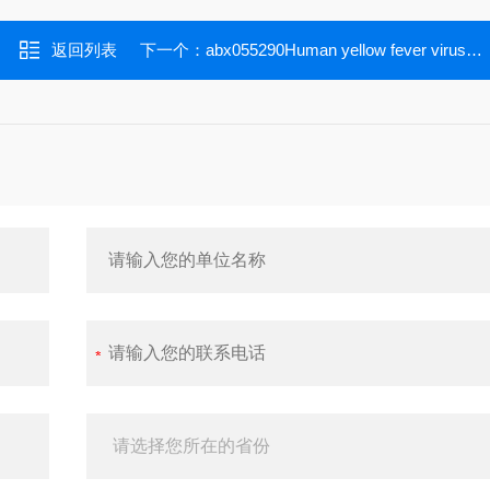
返回列表
下一个：
abx055290Human yellow fever virus IgG ELISA Kit