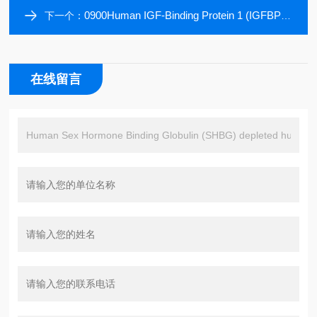
0900Human IGF-Binding Protein 1 (IGFBP1) ELISA Kit, 96 tests, Quantitative
下一个：
在线留言