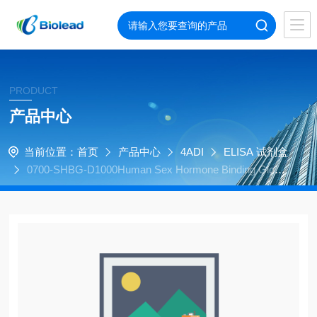
PRODUCT
产品中心
当前位置：
首页
产品中心
4ADI
ELISA 试剂盒
0700-SHBG-D1000Human Sex Hormone Binding Globul
in (SHBG) depleted human serum