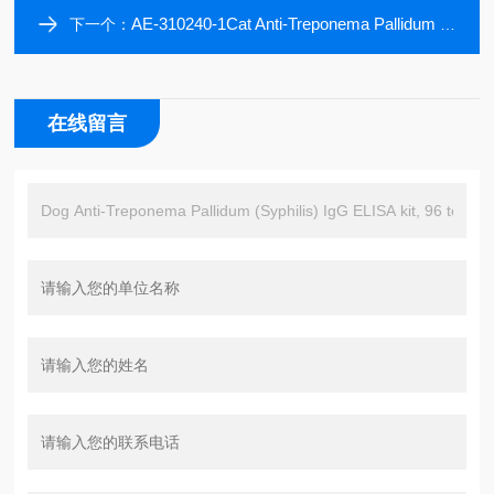
AE-310240-1Cat Anti-Treponema Pallidum (Syphilis) IgG ELISA kit, 96 tests
下一个：
在线留言