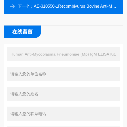
AE-310550-1Recombivurus Bovine Anti-Mycoplasma bovis (PDHB-1) ELISA kit, 96 tests
下一个：
在线留言