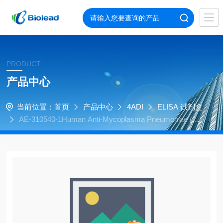
PRODUCT
产品中心
当前位置：
首页
产品中心
4ADI
ELISA 试剂盒
AE-310540-1Human Anti-Mycoplasma Pneumoniae (M
p) IgM ELISA Kit, 96 tests, quantitative