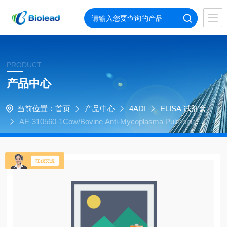
PRODUCT
产品中心
当前位置：
首页
产品中心
4ADI
ELISA 试剂盒
AE-310560-1Cow/Bovine Anti-Mycoplasma Pulmonis
(Mp) IgG ELISA Kit, 96 tests, quantitiative