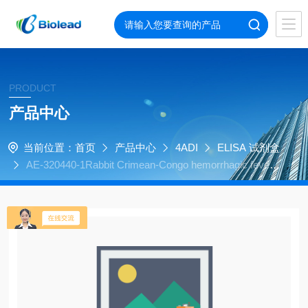
PRODUCT
产品中心
当前位置：
首页
产品中心
4ADI
ELISA 试剂盒
AE-320440-1Rabbit Crimean-Congo hemorrhagic fever
virus (CCHFV) IgG ELISA Kit, 96 tests, Quantitative