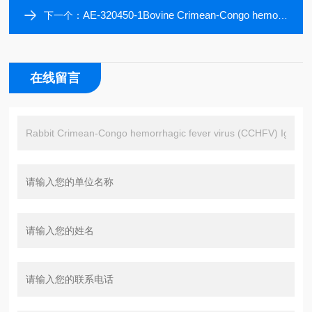
AE-320450-1Bovine Crimean-Congo hemorrhagic fever virus (CCHFV) IgG ELISA Kit, 96 tests
下一个：
在线留言