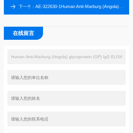
AE-322630-1Human Anti-Marburg (Angola) glycoprotein (GP) IgM ELISA Kit, 96 tests, Quantitative
下一个：
在线留言