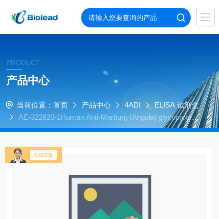
PRODUCT
产品中心
当前位置：
首页
产品中心
4ADI
ELISA 试剂盒
AE-322620-1Human Anti-Marburg (Angola) glycoprotein
(GP) IgG ELISA Kit, 96 tests, Quantitative