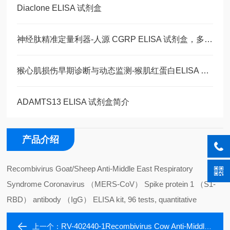
Diaclone ELISA 试剂盒
神经肽精准定量利器-人源 CGRP ELISA 试剂盒，多类型样本直接检测
猴心肌损伤早期诊断与动态监测-猴肌红蛋白ELISA 试剂盒
ADAMTS13 ELISA 试剂盒简介
产品介绍
Recombivirus Goat/Sheep Anti-Middle East Respiratory
Syndrome Coronavirus （MERS-CoV） Spike protein 1 （S1-
RBD） antibody （IgG） ELISA kit, 96 tests, quantitative
RV-402440-1Recombivirus Cow Anti-Middle East Respiratory Syndrome Coronavirus (MERS-CoV) Spike protein 1 RBD (
上一个：