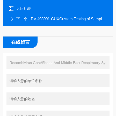
返回列表
RV-403001-CUXCustom Testing of Samples for Antibodies (IgA/IgG/IgM) to Zika Virus (ZIKV) vaccines (Env/NS1/prM/C
下一个：
在线留言