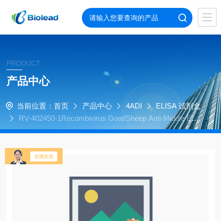
PRODUCT
产品中心
当前位置：
首页
产品中心
4ADI
ELISA 试剂盒
RV-402450-1Recombivirus Goat/Sheep Anti-Middle East
Respiratory Syndrome Coronavirus (MERS-CoV) Spike prot
ein