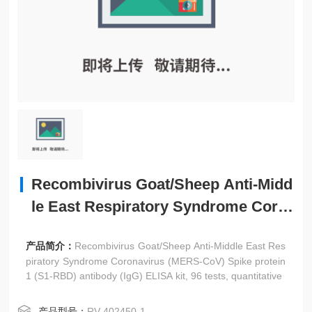
Recombivirus Goat/Sheep Anti-Midd
le East Respiratory Syndrome Coro
navirus (MERS-CoV) Spike protein
产品简介：
Recombivirus Goat/Sheep Anti-Middle East Res
piratory Syndrome Coronavirus (MERS-CoV) Spike protein
1 (S1-RBD) antibody (IgG) ELISA kit, 96 tests, quantitative
产品型号：
RV-402450-1