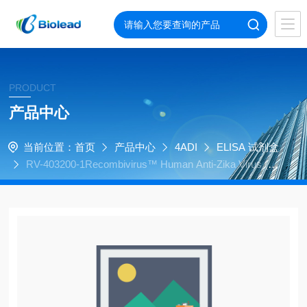
PRODUCT
产品中心
当前位置：
首页
产品中心
4ADI
ELISA 试剂盒
RV-403200-1Recombivirus™ Human Anti-Zika Virus (ZI
KV) PrM protein IgG ELISA kit, 96 tests, Quantitative