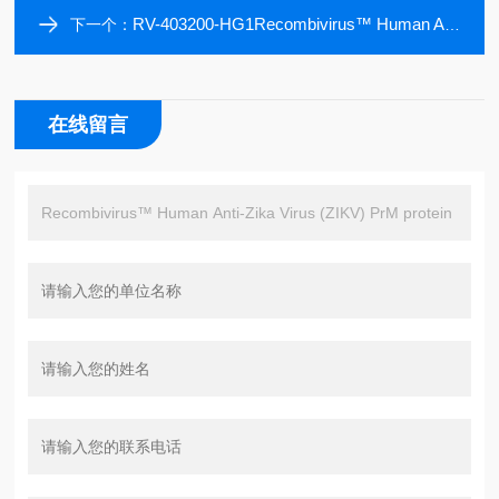
RV-403200-HG1Recombivirus™ Human Anti-Zika Virus (ZIKV) PrM protein IgG1 ELISA kit, 96 tests, Quantitative
下一个：
在线留言