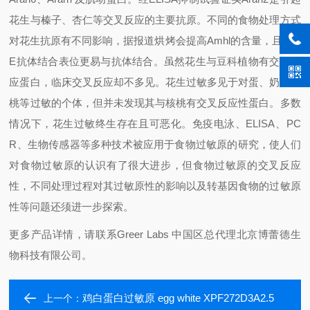
花生与榛子、杏仁等交叉反应的主要抗原。不同的食物处理方式
对花生抗原有不同影响，据报道烘烤会提高Amhl的含量，且使Ig
E抗体结合表位更易与抗体结合。虽然花生与豆科植物有交叉反
应蛋白，临床交叉反应却不多见。花生过敏多见于对蛋、奶、核
桃等过敏的个体，但并未发现其与核桃有交叉反应性蛋白。多数
情况下，花生过敏终生存在且可恶化。免疫电泳、ELISA、PC
R、生物传感器等多种技术被应用于食物过敏原的研究，使人们
对食物过敏原的认识有了很大进步，但食物过敏原的交叉反应
性，不同处理过程对其过敏原性的影响以及转基因食物的过敏原
性等问题还须进一步探索。
更多产品详情，请联系Greer Labs 中国区总代理北京博蕾德生
物科技有限公司。
鸡白蛋白过敏原 egg white XPF272D3A2.5
上一个：