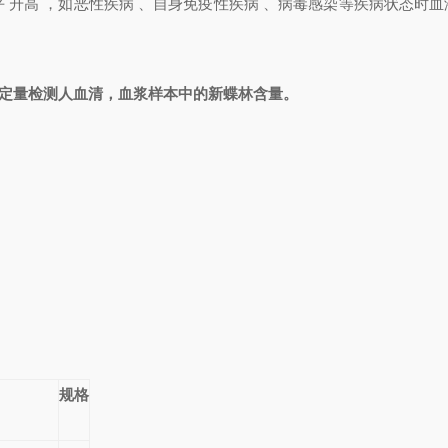
 升高 ，如恶性疾病 、自身免疫性疾病 、病毒感染等疾病状态时
剂盒用于定量检测人血清，血浆样本中的新蝶林含量。
规格