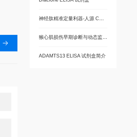
神经肽精准定量利器-人源 CGRP ELISA 试剂盒，多类型样本直接检测
猴心肌损伤早期诊断与动态监测-猴肌红蛋白ELISA 试剂盒
ADAMTS13 ELISA 试剂盒简介