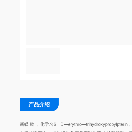
产品介绍
新蝶 呤 ，化学名6一D—erythro—trihydroxyprop