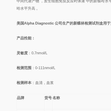
中间代谢产物 ，发生细胞免疫反应时体液 中的新蝶呤水平
呤水平升高 。
美国Alpha Diagnostic 公司生产的新蝶林检测试
产品性能：
灵敏度
：0.7nmol/L
检测范围
：0-111nmol/L
检测样本
：血清，血浆
品牌
货号
名称