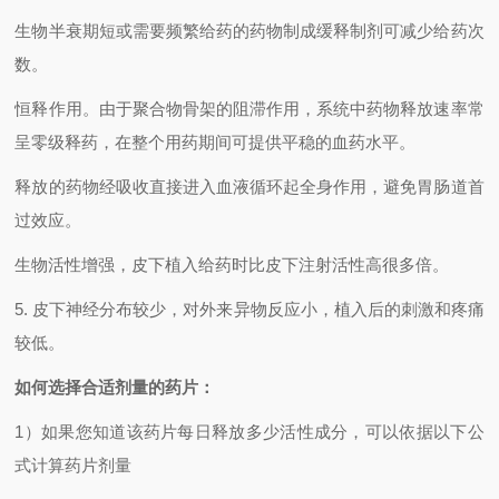
生物半衰期
短或需要频繁给药的药物制成缓释制剂可减少
给药次
数
。
恒释作用。由于聚合物骨架的阻滞作用，系统中药物释放速率常
呈零级释药，在整个用药期间可提供平稳的血药水平。
释放的药物经吸收直接进入血液循环起全身作用，避免胃肠道首
过效应。
生物活性增强，皮下植入给药时比皮下注射活性高很多倍。
5.
皮下神经分布较少，对外来异物反应小，植入后的刺激和疼痛
较低。
如何选择合适剂量的药片：
1
）如果您知道该药片每日释放多少活性成分，可以依据以下公
式计算药片剂量