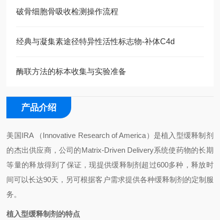
破骨细胞骨吸收检测操作流程
经典与凝集素途径特异性活性标志物-补体C4d
酶联方法的标本收集与实验准备
产品介绍
美国
IRA
（
Innovative Research of America
）是植入型缓释制剂
的杰出供应商，公司的
Matrix-Driven Delivery
系统使药物的长期
等量的释放得到了保证，现提供缓释制剂超过
600
多种，释放时
间可以长达
90
天，另可根据客户需求提供各种缓释制剂的定制服
务。
植入型缓释制剂的特点