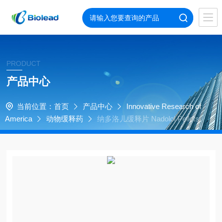
PRODUCT
产品中心
当前位置：
首页
产品中心
Innovative Research of
America
动物缓释药
纳多洛儿缓释片 Nadolol Pellets