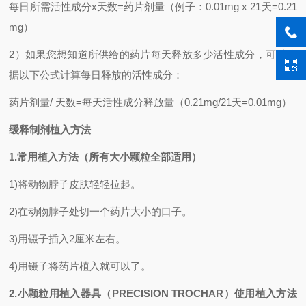
每日所需活性成分
x
天数
=
药片剂量（例子：
0.01mg x 21
天
=0.21
mg
）
2
）如果您想知道所供给的药片每天释放多少活性成分，可以依
据以下公式计算每日释放的活性成分：
药片剂量
/
天数
=
每天活性成分释放量（
0.21mg/21
天
=0.01mg
）
缓释制剂植入方法
1.
常用植入方法（所有大小颗粒全部适用）
1)
将动物脖子皮肤轻轻拉起。
2)
在动物脖子处切一个药片大小的口子。
3)
用镊子插入
2
厘米左右。
4)
用镊子将药片植入就可以了。
2.
小颗粒用植入器具（
PRECISION TROCHAR
）使用植入方法