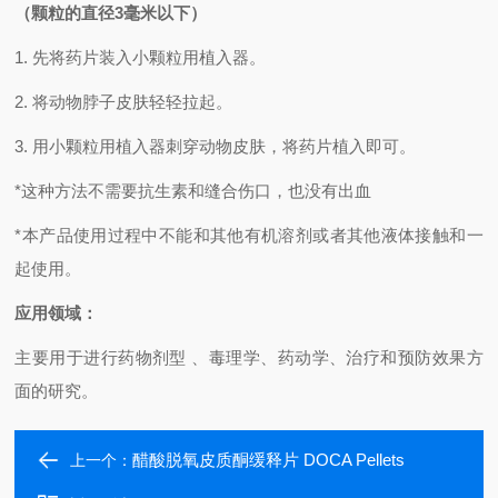
（颗粒的直径
3
毫米以下）
1.
先将药片装入小颗粒用植入器。
2.
将动物脖子皮肤轻轻拉起。
3.
用小颗粒用植入器刺穿动物皮肤，将药片植入即可。
*
这种方法不需要抗生素和缝合伤口，也没有出血
*
本产品使用过程中不能和其他有机溶剂或者其他液体接触和一
起使用。
应用领域：
主要用于进行药物剂型
、毒理学、药动学、治疗和预防效果方
面的研究。
醋酸脱氧皮质酮缓释片 DOCA Pellets
上一个：