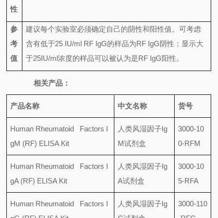
性
参
建议每个实验室必须确定自己的阴性和阳性值。可考虑
考
含有低于
25 IU/ml RF IgG
的样品为
RF IgG
阴性；显示大
值
于
25IU/ml
浓度的样品可以被认为是
RF IgG
阳性。
相关产品：
产品名称
中文名称
货号
Human Rheumatoid Factors I
人类风湿因子
Ig
3000-10
gM (RF) ELISA Kit
M
试剂盒
0-RFM
Human Rheumatoid Factors I
人类风湿因子
Ig
3000-10
gA (RF) ELISA Kit
A
试剂盒
5-RFA
Human Rheumatoid Factors I
人类风湿因子
Ig
3000-110