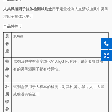
人类风湿因子抗体检测试剂盒
用于定量检测人血清或血浆中类风
湿因子抗体水平。
产品特性：
灵
1U/ml
敏
度
特
试剂盒包被有高度纯化的人
IgG Fc
片段，试剂盒针对所
异
有的类风湿因子都有特异性。
性
种
试剂盒仅用于人样本的检测，对其种属
小鼠，人，大鼠
属
或猴没有验证。
特
异