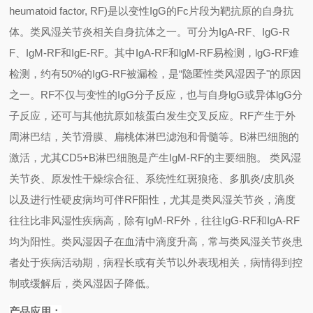
heumatoid factor, RF)
是以变性
IgG
的
Fc
片段为靶抗原的自身抗
体。类风湿关节炎相关自身抗体之一。可分为
IgA-RF
、
IgG-R
F
、
IgM-RF
和
IgE-RF
。其中
IgA-RF
和
lgM-RF
易检测，
lgG-RF
难
检测，约有
50%
的
IgG-RF
被漏检，是“隐匿性类风湿因子
"
的原因
之一。
RF
不仅与变性的
IgG
分子反应，也与自身
lgG
或异体
lgG
分
子反应，还可与其他抗原如核蛋白发生交叉反应。
RF
产生于外
周淋巴结，关节滑膜、扁桃体淋巴滤泡和骨髓等。
B
淋巴细胞的
激活，尤其
CD5+B
淋巴细胞是产生
IgM-RF
的主要细胞。
类风湿
关节炎、
原发性干燥综合征
、系统性红斑狼疮、多肌炎
/
皮肌炎
以及进行性硬皮病均可伴
RF
阳性，尤其是类风湿关节炎，滴度
往往比非风湿性疾病高，除有
IgM-RF
外，往往
IgG-RF
和
IgA-RF
均为阳性。类风湿因子在血清中滴度升高，常与类风湿关节炎患
者处于疾病活动期，病程长或有关节以外表现相关，病情得到控
制或缓解后，类风湿因子降低。
产品应用：