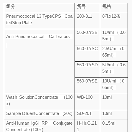
组分
货号
规格
Pneumococcal 13 TypeCPS Coa
200-311
8
孔
x12
条
tedStrip Plate
560-07rSB
1U/ml
（
0.6
Anti Pneumococcal Calibrators
5ml
）
560-07rSC
2.5U/ml
（
0.
65ml
）
560-07rSD
5U/ml
（
0.6
5ml
）
560-07rSE
10U/ml
（
0.
65ml
）
Wash SolutionConcentrate (100
WB-100
10ml
x)
Sample DiluentConcentrate (20x)
SD-20T
10ml
Anti-Human IgGHRP Conjugate
H-HuG.21
0.15ml
Concentrate (100x)
1