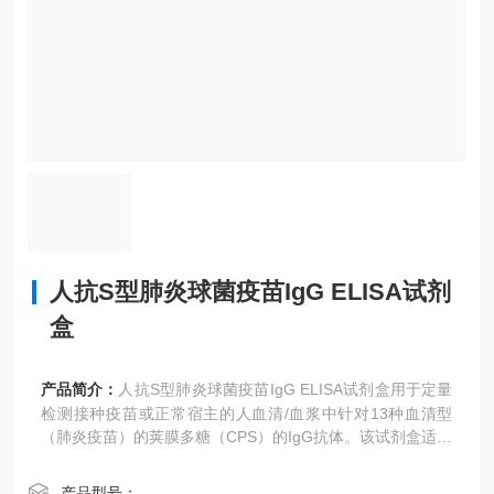
人抗S型肺炎球菌疫苗IgG ELISA试剂
盒
产品简介：
人抗S型肺炎球菌疫苗IgG ELISA试剂盒用于定量
检测接种疫苗或正常宿主的人血清/血浆中针对13种血清型
（肺炎疫苗）的荚膜多糖（CPS）的IgG抗体。该试剂盒适用
于：1）确定免疫状态和对照状态。
2）评价疫苗效果，包括：剂量、佐剂、免疫途径和时间。
产品型号：