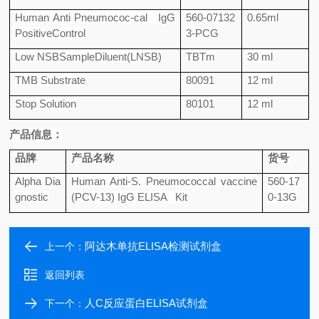
Human Anti Pneumococ-cal IgG
560-07132
0.65ml
PositiveControl
3-PCG
Low NSBSampleDiluent(LNSB)
TBTm
30 ml
TMB Substrate
80091
12 ml
Stop Solution
80101
12 ml
产品信息：
品牌
产品名称
货号
Alpha Dia
Human Anti-S. Pneumococcal vaccine
560-17
gnostic
(PCV-13) IgG ELISA Kit
0-13G
阿达木单抗ELISA检测试剂盒
上一个：
返回列表
人C反应蛋白ELISA试剂盒
下一个：