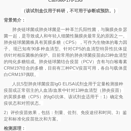
Cat#560-170-13G
（该试剂盒仅用于科研，不可用于诊断或预防。）
背景简介：
肺炎链球菌或肺炎球菌是一种革兰氏阳性菌，与脑膜炎奈瑟
菌一起，是导致成人和年轻人细菌性脑膜炎最常见的原因之一。
肺炎链球菌菌株具有荚膜多糖（
CPS
），可作为生物体的毒力因
子。现已知有
90
多种血清型。针对
CPS
的血清型特异性抗体提
供针对相应菌株的保护。目前常用的肺炎球菌疫苗由
23
种血清型
的纯化多糖组成。肺炎链球菌结合疫苗（
PCV
）含有与白喉毒素
CRM197
结合的多糖，目前有三种
PCV
疫苗可用，各自与载体蛋
白
CRM197
偶联。
人抗
S
型肺炎球菌疫苗
IgG ELISA
试剂盒用于定量检测接种
疫苗或正常宿主的人血清
/
血浆中针对
13
种血清型（肺炎疫苗）
的荚膜多糖（
CPS
）的
IgG
抗体。该试剂盒适用于：
1
）确定免
疫状态和对照状态。
2
）评价疫苗效果，包括：剂量、佐剂、免疫途径和时间。
3
）鉴
定和标准化疫苗批次和方案。
检测原理：