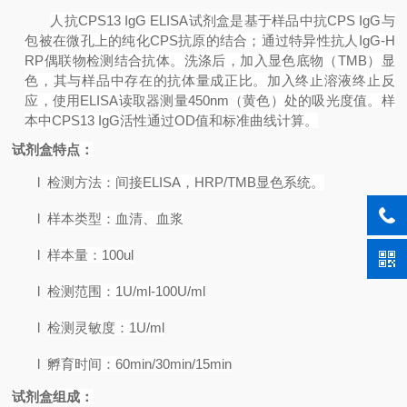
人抗
CPS13 IgG ELISA
试剂盒是基于样品中抗
CPS IgG
与
包被在微孔上的纯化
CPS
抗原的结合；通过特异性抗人
IgG-H
RP
偶联物检测结合抗体。洗涤后，加入显色底物（
TMB
）显
色，其与样品中存在的抗体量成正比。加入终止溶液终止反
应，使用
ELISA
读取器测量
450nm
（黄色）处的吸光度值。样
本中
CPS13 IgG
活性通过
OD
值和标准曲线计算。
试剂盒特点：
l
检测方法：间接
ELISA
，
HRP/TMB
显色系统。
l
样本类型：血清、血浆
l
样本量：
100ul
l
检测范围：
1U/ml-100U/ml
l
检测灵敏度：
1U/ml
l
孵育时间：
60min/30min/15min
试剂盒组成：