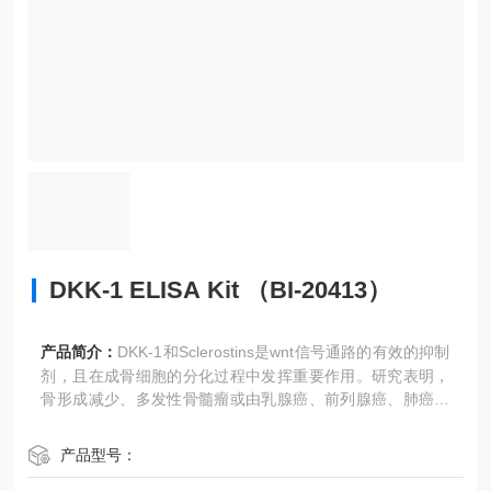
DKK-1 ELISA Kit （BI-20413）
产品简介：
DKK-1和Sclerostins是wnt信号通路的有效的抑制
剂，且在成骨细胞的分化过程中发挥重要作用。研究表明，
骨形成减少、多发性骨髓瘤或由乳腺癌、前列腺癌、肺癌或
关节炎引起的骨转移，都可导致DKK-1水平升高。DKK-1 ELI
SA Kit （BI-20413）用于定量检测人样本中的DKK-1含量。
产品型号：