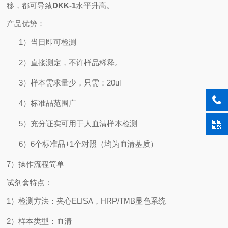
移，都可导致
DKK-1
水平升高。
产品优势：
1）
当日即可检测
2）
直接测定，不许样品稀释。
3）
样本需求量少，只需：
20ul
4）
标准品范围广
5）
充分证实可用于人血清样本检测
6）
6
个标准品
+1
个对照（均为血清基质）
7
）操作流程简单
试剂盒特点：
1
）检测方法：夹心
ELISA
，
HRP/TMB
显色系统
2
）样本类型：血清