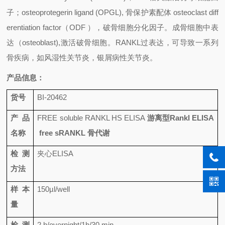
子；
osteoprotegerin ligand (OPGL),
骨保护素配体
osteoclast diff
erentiation factor
（
ODF
），破骨细胞分化因子。成骨细胞中表
达（
osteoblast),
激活破骨细胞。
RANKL
过表达，可导致一系列
骨疾病，如风湿性关节炎，银屑病性关节炎。
产品信息：
货号
BI-20462
产品
FREE soluble RANKL HS ELISA
游离型Rankl ELISA
名称
free sRANKL 骨代谢
检测
夹心
ELISA
方法
样本
150µl/well
量
检测
2 h/overnight/1h/30 min