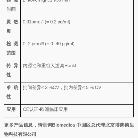
时间
灵敏
0.01pmol/l (= 0.2 pg/ml)
度
检测
0 -2 pmol/l (= 0 -40 pg/ml)
范围
特异
内源性和重组人游离
Rankl
性
准确
批间差异
≤ 3 %CV
，批内差异
≤ 5 % CV
性
应用
CE
认证
-
欧洲临床应用
更多产品信息，请垂询Biomedica 中国区总代理北京博蕾德生
物科技有限公司