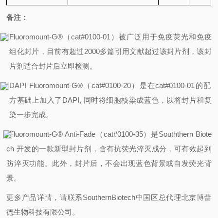
备注：
Fluoromount-G®
（
cat#0100-01
）被广泛用于免疫荧光和免疫
组化封片，目前有超过
2000
多篇引用文献超过该封片剂，该封
片剂适合封片后立即检测。
DAPI Fluoromount-G®
（
cat#0100-20
）
是在
cat#0100-01
的配
方基础上加入了
DAPI,
同时将细胞核染成蓝色，以将封片和复
染一步完成。
Fluoromount-G® Anti-Fade
（
cat#0100-35
）是
Souththern Biote
ch
开发的一款新型封片剂，含有抗荧光淬灭成分，可有效起到
防淬灭功能。此外，封片后，不会出现蓝色背景或自发荧光背
景。
更多产品详情，请联系SouthernBiotech中国区总代理北京博蕾
德生物科技有限公司。