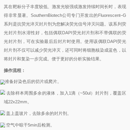
其在靶标分子丰度较低、激发光较强或激发持续时间长时，表现
得非常显著。
SouthernBiotech
公司专门开发出的
Fluorescent
–
G
系列是抗荧光淬灭封片剂为您解决荧光信号淬灭问题。该系列荧
光封片剂水溶性好，包括偶联
DAPI
荧光封片剂和不带偶联的荧
光封片剂，可在实验最后后封片时使用。使用该偶联
DAPI
荧光
封片剂不仅可以减少荧光淬灭，还可同时将细胞核染成蓝色，以
将封片和复染一步完成。便于更好的分析实验结果。
操作流程：
准备好染色后的切片或爬片。
去除样本周围多余的液体，加入
1
滴（
~50ul
）封片剂，覆盖区
域
22x22mm
。
盖上盖玻片，去除多余的封片剂。
空气中晾干
5min
后检测。