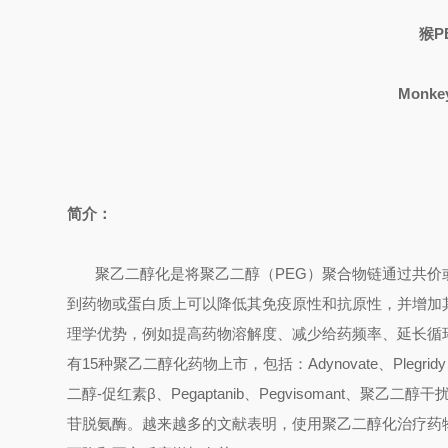
猴
P
Monkey
简介：
聚乙二醇化是将聚乙二醇（
PEG
）聚合物链通过共价
到药物或蛋白质上可以降低其免疫原性和抗原性，并增加
理学优势，例如提高药物溶解度、减少给药频率、延长循
有
15
种聚乙二醇化药物上市，包括：
Adynovate
、
Plegridy
二醇
-
促红素β、
Pegaptanib
、
Pegvisomant
、聚乙二醇干扰
苷脱氨酶。越来越多的文献表明，使用聚乙二醇化治疗药