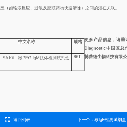
反应（如输液反应、过敏反应或药物快速清除）之间的潜在关联。
更多产品信息，请垂
中文名称
规格
Diagnostic
中国区总
96T
博蕾德生物科技有限
ISA Kit
猴
PEG IgM
抗体检测试剂盒
返回列表
下一个：
猴IgE检测试剂盒