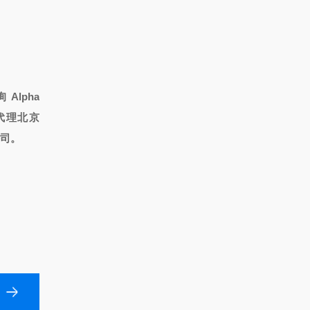
询
Alpha
代理北京
公司。