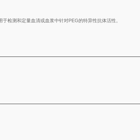
用于检测和定量血清或血浆中针对
PEG
的特异性抗体活性。