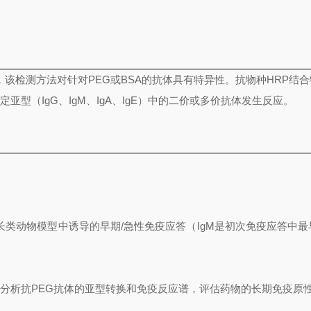
，该检测方法对针对
PEG
或
BSA
的抗体具有特异性。抗物种
HRP
结合
指定亚型（
IgG
、
IgM
、
IgA
、
IgE
）中的二价或多价抗体发生反应。
长类动物模型中诱导的早期
/
急性免疫应答（
IgM
是初次免疫应答中最
面分析抗
PEG
抗体的亚型转换和免疫反应谱，评估药物的长期免疫原