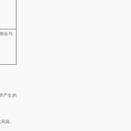
物会与
早产生的
性风险。