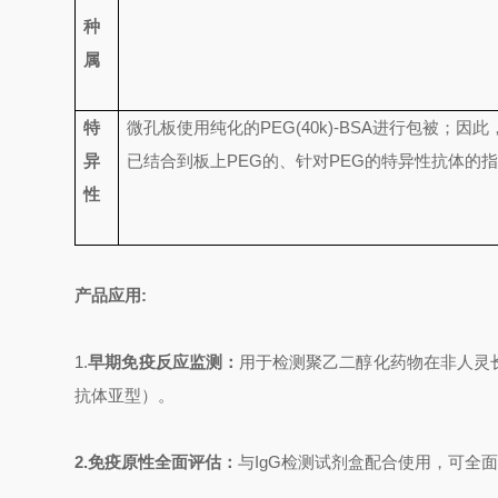
种
属
特
微孔板使用纯化的
PEG(40k)-BSA
进行包被；因此
异
已结合到板上
PEG
的、针对
PEG
的特异性抗体的
性
产品应用
:
1.
早期免疫反应监测：
用于检测聚乙二醇化药物在非人灵
抗体亚型）。
2.
免疫原性全面评估：
与
IgG
检测试剂盒配合使用，可全