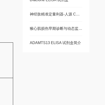
神经肽精准定量利器-人源 CGRP ELISA 试剂盒，多类型样本直接检测
猴心肌损伤早期诊断与动态监测-猴肌红蛋白ELISA 试剂盒
ADAMTS13 ELISA 试剂盒简介