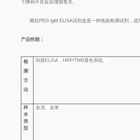
下降和不良反应增加有关。
猴抗
PEG IgM ELISA
试剂盒是一种免疫检测试剂，适
产品性能：
间接
ELISA
，
HRP/TMB
显色系统。
检
测
方
法
样
血清、血浆
本
类
型