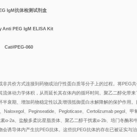
EG IgM
抗体检测试剂盒
 Anti PEG IgM ELISA Kit
Cat#PEG-060
或非共价方式连接到药物或治疗性蛋白质等分子上的过程。将
PEG
共
其流体动力学体积，从而延长其在体内的循环时间。聚乙二醇化带来
环半衰期、增加药物稳定性以及增强抵御蛋白水解降解的保护作用。
、
Naloxegol
、
Peginseatide
、
Pegloticase
、
Certolizumab pegol
、甲
素α
-2a
、盐酸多柔比星脂质体、聚乙二醇干扰素α
-2b
、培门冬酶和
物会诱导体内产生抗
PEG
抗体。这些抗
PEG
抗体的存在已被证实与