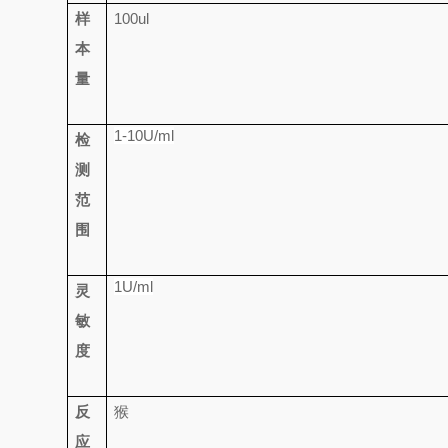
样
100ul
本
量
1-10U/ml
检
测
范
围
1U/ml
灵
敏
度
反
猴
应