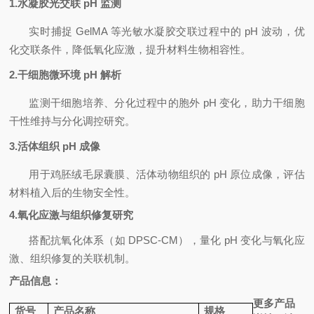
1.
水凝胶光交联
pH
监测
实时捕捉
GelMA
等光敏水凝胶交联过程中的
pH
波动，优
化交联条件，降低氧化应激，提升材料生物相容性。
2.
干细胞微环境
pH
解析
监测干细胞培养、分化过程中的胞外
pH
变化，助力干细胞
干性维持与分化调控研究。
3.
活体组织
pH
成像
用于鸡胚绒毛尿囊膜、活体动物组织的
pH
原位成像，评估
材料植入后的生物安全性。
4.
氧化应激与组织修复研究
搭配抗氧化体系（如
DPSC
‑
CM
），量化
pH
变化与氧化应
激、组织修复的关联机制。
产品信息：
更多产品
货号
产品名称
规格