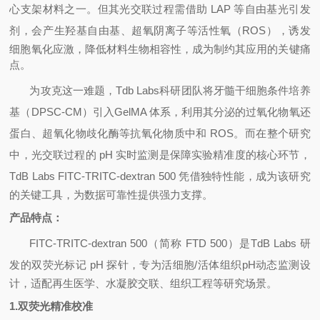
心支架材料之一。但其光交联过程需借助
LAP
等自由基光引发
剂，会产生羟基自由基、超氧阴离子等活性氧（
ROS
），诱发
细胞氧化应激，降低材料生物相容性，成为制约其应用的关键痛
点。
为攻克这一难题，
Tdb Labs
科研团队将牙髓干细胞条件培养
基（
DPSC
‑
CM
）引入
GelMA
体系，利用其分泌的过氧化物氧还
蛋白、超氧化物歧化酶等抗氧化物质中和
ROS
。而在整个研究
中，光交联过程的
pH
实时监测是保障实验精准度的核心环节，
TdB Labs FITC
‑
TRITC
‑
dextran 500
凭借独特性能，成为该研究
的关键工具，为数据可靠性提供强力支撑。
产品特点：
FITC
‑
TRITC
‑
dextran 500
（简称
FTD 500
）是
TdB Labs
研
发的双荧光标记
pH
探针，专为活细胞
/
活体组织
pH
动态监测设
计，适配再生医学、水凝胶交联、组织工程等研究场景。
1.
双荧光精准校准