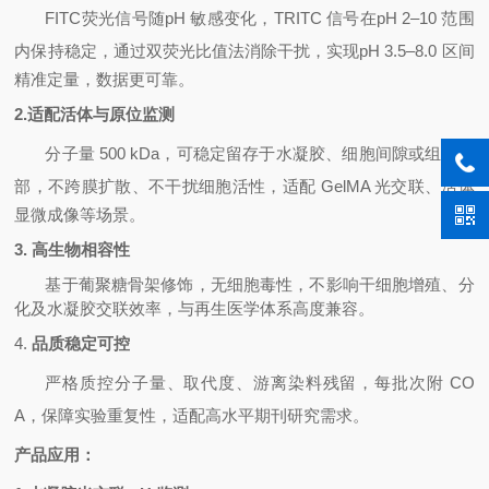
FITC
荧光信号随
pH
敏感变化，
TRITC
信号在
pH 2
–
10
范围
内保持稳定，通过双荧光比值法消除干扰，实现
pH 3.5
–
8.0
区间
精准定量，数据更可靠。
2.
适配活体与原位监测
分子量
500 kDa
，可稳定留存于水凝胶、细胞间隙或组织内
部，不跨膜扩散、不干扰细胞活性，适配
GelMA
光交联、活体
显微成像等场景。
3.
高生物相容性
基于葡聚糖骨架修饰，无细胞毒性，不影响干细胞增殖、分
化及水凝胶交联效率，与再生医学体系高度兼容。
4.
品质稳定可控
严格质控分子量、取代度、游离染料残留，每批次附
CO
A
，保障实验重复性，适配高水平期刊研究需求。
产品应用：