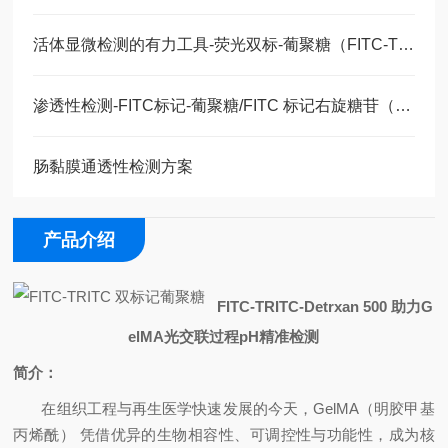
活体显微检测的有力工具-荧光双标-葡聚糖（FITC-TRITC-dextran 500）
渗透性检测-FITC标记-葡聚糖/FITC 标记右旋糖苷（FITC-dextran）
肠黏膜通透性检测方案
产品介绍
FITC
‑
TRITC
‑
Detrxan
500
助力
G
elMA
光交联过程
pH
精准检测
简介：
在组织工程与再生医学快速发展的今天，
GelMA
（明胶甲基
丙烯酰） 凭借优异的生物相容性、可调控性与功能性，成为核