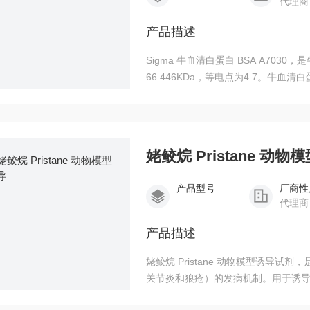
代理商
产品描述
Sigma 牛血清白蛋白 BSA A70
66.446KDa，等电点为4.7。牛
姥鲛烷 Pristane 动物
产品型号
厂商性
代理商
产品描述
姥鲛烷 Pristane 动物模型诱导试剂，是一种天然的饱和萜类烷烃，用于研究自身免疫性疾病（如
关节炎和狼疮）的发病机制。用于诱
剂）和浆细胞瘤。