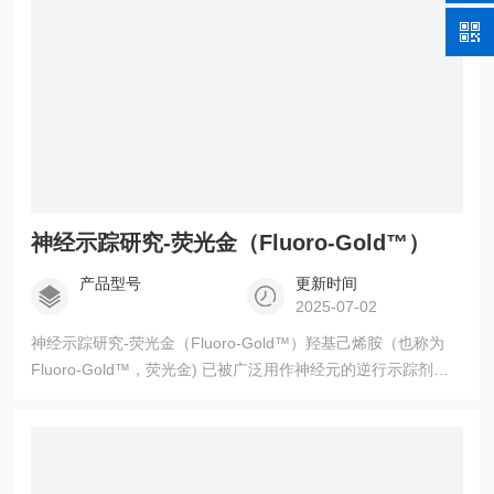
神经示踪研究-荧光金（Fluoro-Gold™）
产品型号
更新时间
2025-07-02
神经示踪研究-荧光金（Fluoro-Gold™）羟基己烯胺（也称为
Fluoro-Gold™，荧光金) 已被广泛用作神经元的逆行示踪剂和
组织化学染色。荧光金™ 可以进行逆行轴突运输，它显示出广
泛的树突填充，并且具有很高的抗淬灭性。