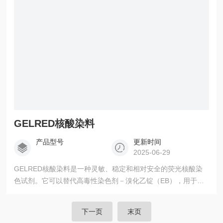
GELRED核酸染料
产品型号
更新时间
2025-06-29
GELRED核酸染料是一种灵敏、稳定和相对安全的荧光核酸染
色试剂。它可以替代高毒性染色剂－溴化乙锭（EB），用于琼
脂糖凝胶或聚丙烯酰胺凝胶中dsDNA和ssDNA的染色。
下一页
末页