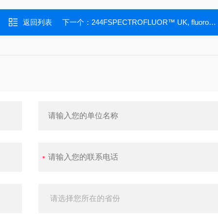
返回列表
下一个：
244FSPECTROFLUOR™ UK, fluorogenic substrate for uPA