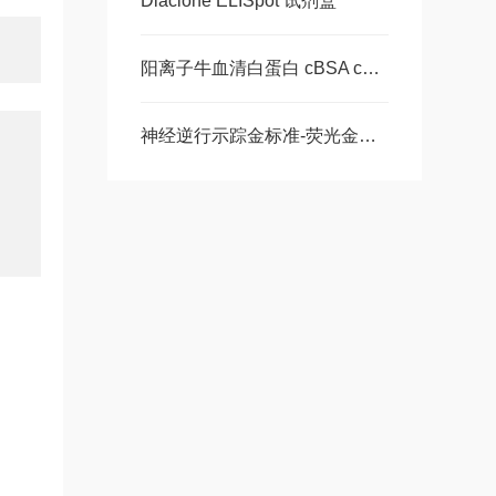
Diaclone ELISpot 试剂盒
阳离子牛血清白蛋白 cBSA cat#9058 现货
神经逆行示踪金标准-荧光金（Fluoro-Gold）