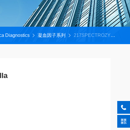
ca Diagnostics
凝血因子系列
217SPECTROZYME® FVIIa
E® FVIIa