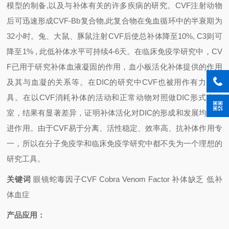
模型的制备,以及与补体有关的许多疾病的研究。CVF注射动物
后可迅速形成CVF-Bb复合物,此复合物在兔血循环中的半衰期为
32小时。兔、大鼠、豚鼠注射CVF后使总补体降至10%, C3则可
降至1% , 此低补体水平可持续4-6天。在临床免疫学研究中，CV
F已用于研究补体血液凝固的作用，血小板活化补体提供的作用
及其与血凝的关系等。在DIC的研究中CVF也被用作有力的工
具。在以CVF消耗补体的活动和正常动物对照做DIC形式实验
室，结果有显著差异，证明补体活化对DIC的形成和发展均有促
进作用。由于CVF易于分离、活性稳定、效率高、抗补体作用专
一，所以在分子免疫学和临床免疫学研究中都不失为一个理想的
研究工具。
关键词
眼镜蛇毒因子CVF Cobra Venom Factor 补体缺乏 低补
体血症
产品应用：