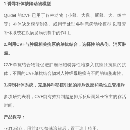
1.
诱导补体缺陷动物模型
Quidel
的CVF 已用于各种动物（小鼠、大鼠、豚鼠、犬、绵羊
等）补体缺乏模型制备。或用于处理各种患病动物模型,以研究
补体系统在疾病发病机制中的作用。
2.
利用CVF与肿瘤相关抗原的单抗结合，选择性的杀伤、消灭肿
瘤。
CVF
单抗结合物能促进肿瘤细胞特异性地摄入抗癌胚抗原的抗
体，不同的CVF单抗结合物对人神经母胞瘤有不同的细胞毒性。
3.
抑制补体系统，克服异种移植引起的排斥反应和急性血管排斥
多项研究表明，CVF能有效抑制超急排斥反应而延长宿主的存活
时间。
产品保存：
-70
℃保存，用前37℃快速溶解后，置于冰上待用。