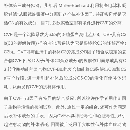
补体第三成分(C3)。几年后,Muller-Ebehrard 利用制备电泳和凝
胶过滤*从眼镜蛇毒液中分离到这个抗补体因子, 并证实它就是灭
活C3 的有效成分。目前, 多数实验室都有条件进行CVF的分离。
CVF
是一个沉降系数为6.5S的β-糖蛋白,等电点6.8。CVF具有C3
b(C3的裂解片段) 样的功能,普遍认为它是眼镜蛇C3的降解产物(
C3b)。CVF可与血清中的补体C3旁路成分B因子结合成稳定的复
合物CVF-β, 经D因子(补体C3旁路成分)的裂解作用而形成具有C
3 转化酶功能的复合物CVF-Bb,此复合物能将C3裂解出C3b和C3
a两个片段, 进一步引起补体后段成分C5-C9的活化而使补体消
耗，从而发挥CVF的抗补体作用。
由于CVF与B因子有特异的结合反应, 所以被许多学者用作B 因
子生物学活性的检测试剂。此外, 通过一定的组合, 还可作为滴定
后段补体成分的手段。因为CVF不具神经毒性和心脏毒性, 只引
起注射动物的补体消耗, 因而被广泛用于实验性低补体血症动物