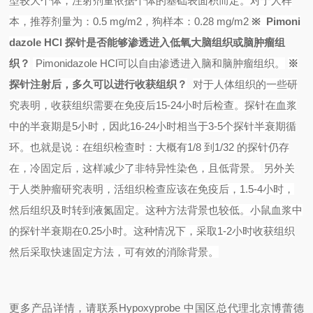
型较大个体，注射剂量依据个体的基础表面积而定。对于人样
本，推荐剂量为：
0.5 mg/m2
，狗样本：
0.28 mg/m2
※
Pimoni
dazole HCl
探针是否能够渗透进入低氧大脑组织或脑肿瘤组
织？
Pimonidazole HCl
可以自由渗透进入脑和脑肿瘤组织。
※
探针注射后，多久可以进行收获组织？
对于人体组织的一些研
究表明，收获组织需要在免疫后
15-24
小时后检查。探针在血浆
中的半衰期是
5
小时，因此
16-24
小时相当于
3-5
个探针半衰期循
环。也就是说：在组织检查时：大概有
1/8
到
1/32
的探针仍存
在，冷固定后，这样减少了非特异性染色，且低背景。
另外关
于人类肿瘤研究表明，活组织检查应该在免疫后，
1.5-4
小时，
然后组织及时转到液氮固定。这种方法背景也较低。小鼠血浆中
的探针半衰期在
0.25
小时。这种情况下，采取
1-2
小时收获组织
然后采取快速固定方法，可有效的消除背景。
更多产品详情，请联系Hypoxyprobe 中国区总代理北京博蕾德