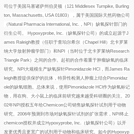
司位于美国马塞诸萨州伯灵顿（
121 Middlesex Turnpike, Burling
ton, Massachusetts, USA 01803
），属于美国国际天然药物公司
（
Natural Pharmacia International, Inc.
，
NPI
）缺氧探针部门的
衍生公司。
Hypoxyprobe, Inc.
（缺氧探针公司）的成立起源于
J
ames Raleigh
教授（任职于查珀尔希尔（
Chapel Hill
）北卡罗莱
纳大学放射肿瘤学部门）和
NPI
（当时位于北卡罗莱纳
Research
Triangle Park
）之间的合作。起初的合作着重于肿瘤缺氧的临床
研究。
NPI
大规模生产缺氧探针
Pimonidazole HCl
，而
James Ra
leigh
教授提供保护的抗体，特异性检测人肿瘤上结合
Pimonidaz
ole
的缺氧细胞。总体来说，使用
Pimonidazole HCl
作为缺氧标记
物，用在狗、大小鼠上的临床前研究越来越受科研圈的关注。
20
02
年
NPI
授权五年给
Chemicon
公司销售缺氧探针试剂用于动物
研究。
2006
年预测到市场对缺氧探针试剂的扩张需求，
NPI
终止
chemicon
授权并成立
Hypoxyprobe, Inc.
（缺氧探针公司）以开
发更优秀且更宽广的试剂用于动物和临床研究。如今的
Hypoxyp