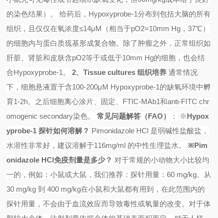
的染色结果）。
给药后，
Hypoxyprobe-1
分布到包括大脑的所有
组织，且仅仅在氧浓度≤
14
μ
M
（相当于
pO2=10mm Hg
，
37
℃）
的细胞内与蛋白质巯基形成复合物。除了肿瘤之外，正常组织如
肝脏、肾脏和皮肤含
pO2
等于或低于
10mm Hg
的细胞，也会结
合
Hypoxyprobe-1
。
2
、
Tissue cultures
组织培养
通常情况
下，细胞悬液置于含
100-200
μ
M Hypoxyprobe-1
的缺氧环境中孵
育
1-2h
。之后细胞离心涂片、固定、
FTIC-MAb1
和
anti-FITC chr
omogenic secondary
染色。
常见问题解答（
FAO
）
：
※
Hypox
yprobe-1
探针如何溶解？
Pimonidazole HCl
是弱碱性盐酸盐，
水溶性非常好，建议溶解于
116mg/ml
的中性生理盐水。
※
Pim
onidazole HCl
免疫剂量是多少？
对于常规的小动物大小比较均
一的，例如：小鼠或大鼠，我们推荐：探针用量：
60 mg/kg
。从
30 mg/kg
到
400 mg/kg
在小鼠和大鼠都有用到，在此范围内的
探针用量，不会由于血流效应而导致毒性或氧量的改变。对于体