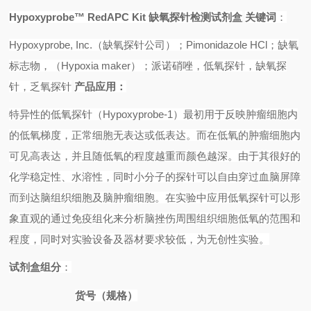
Hypoxyprobe
™
RedAPC Kit
缺氧探针检测试剂盒
关键词
：
Hypoxyprobe, Inc.
（缺氧探针公司）；
Pimonidazole HCl
；缺氧
标志物，（
Hypoxia maker
）；派诺硝唑，低氧探针，缺氧探
针，乏氧探针
产品应用：
特异性的低氧探针（
Hypoxyprobe-1
）最初用于反映肿瘤细胞内
的低氧梯度，正常细胞无表达或低表达。而在低氧的肿瘤细胞内
可见高表达，并且随低氧的程度越重而颜色越深。由于其很好的
化学稳定性、水溶性，同时小分子的探针可以自由穿过血脑屏障
而到达脑组织细胞及脑肿瘤细胞。在实验中应用低氧探针可以形
象直观的通过免疫组化来分析脑挫伤周围组织细胞低氧的范围和
程度，同时对实验设备及器材要求较低，为无创性实验。
试剂盒组分
：
货号（规格）