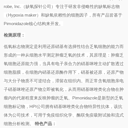
robe, Inc.
（缺氧探针公司）专注于研发非侵略性的缺氧标志物
（
Hypoxia maker
）和缺氧依赖性的细胞因子，所有产品皆基于
Pimonidazole
核心结构来开发。
检测原理：
低氧标志物测定是利用还原硝基有选择性结合乏氧细胞的能力而
形成的一种从细胞水平测定肿瘤乏氧的技术，其原理是：肿瘤乏
氧细胞还原能力强，当具有电子亲合力的硝基咪唑主动扩散透过
细胞脂膜，在细胞内硝基还原酶作用下，硝基被还原，还原产物
与大分子物质不可逆结合，滞留在组织内。而正常含氧细胞亲电
子硝基咪唑还原产物立即被氧化，从而用硝基咪唑类化合物在肿
瘤内的代谢程度来反映肿瘤的乏氧。
Pimonidazole
是新型的乏氧
细胞标记物，
HPI
公司拥有硝基咪唑类化合物特异性抗体，该抗
体为公司技术，可用于免疫组织化学、酶联免疫吸附试验和流式
细胞分析检测。
特色产品：