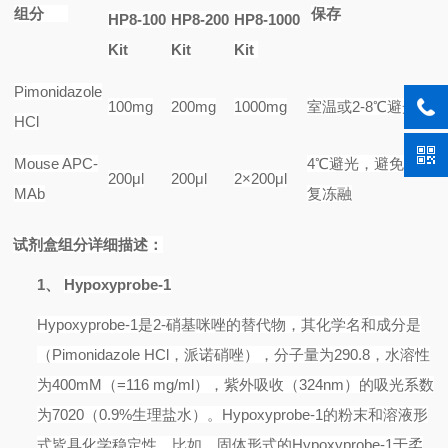
组分
保存
HP8-100
HP8-200
HP8-1000
Kit
Kit
Kit
Pimonidazole
100mg
200mg
1000mg
室温或
2-8
℃避光
HCl
Mouse APC-
4
℃避光，避免反
200
μ
l
200
μ
l
2
×
200
μ
l
MAb
复冻融
试剂盒组分详细描述：
1、
Hypoxyprobe-1
Hypoxyprobe-1
是
2-
硝基咪唑的替代物，其化学名和成分是
（
Pimonidazole HCl
，派诺硝唑），分子量为
290.8
，水溶性
为
400mM
（
=116 mg/ml
），紫外吸收（
324nm
）的吸光系数
为
7020
（
0.9%
生理盐水）。
Hypoxyprobe-1
的粉末和溶液形
式皆具化学稳定性。比如，固体形式的
Hypoxyprobe-1
于柔