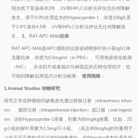
弱光线下室温保存
2
年，
UV
和
HPLC
分析法评估无任何降解
发生。溶于
0.9%
生理盐水的
Hypoxyprobe-1
，浓度
100g/L
置
于
2-8
℃保存
4.5
年，
UV
和
HPLC
分析法评估无任何降解发
生。
2
、
RAT-APC-MAb
抗体
RAT APC-MAb
是
APC
偶联的抗派诺硝唑探针的小鼠
IgG1
单
克隆抗体，浓度为
0.5mg/ml
（
in PBS
）。可用免疫组化检测
（
IHC
），冰冻切片或者福尔马林固定的石蜡包埋切片；也
可组织降解后用流式分析法检测；
使用指南：
1.Animal Studies
动物研究
研究正常或肿瘤组织缺氧首先通过静脉注射（
intravenous infusi
on
）、腹腔注射（
intraperitoneal injection
）或口服（
oral ingesti
on
）法给
Hypoxyprobe-1
溶液，剂量为
60mg/kg
体重。比如，
25
g
小鼠的探针用量为
1.5mg/
只小鼠。（高达
400mg/kg
的剂量用于
小鼠无可见毒性或引起组织缺氧变化，但
60mg/kg
成本给予良好