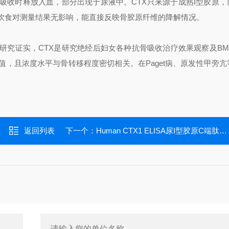
吸收时释放入血，部分出现于尿液中。CTX只来源于成熟I型胶原，
饮食对测量结果无影响，能直接反映骨胶原纤维的降解情况。
研究证实，CTX是研究绝经后妇女各种抗骨吸收治疗效果观察及BM
值，且浓度水平与骨转移程度密切相关。在Paget病、原发性甲旁亢
返回列表
下一个：
Human CTX1 ELISA尿I型胶原C端肽检测试剂盒