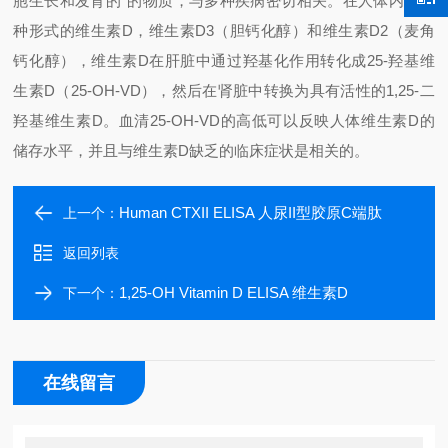
胞生长和发育的*的物质，与多种疾病密切相关。在人体内有两
种形式的维生素D，维生素D3（胆钙化醇）和维生素D2（麦角
钙化醇），维生素D在肝脏中通过羟基化作用转化成25-羟基维
生素D（25-OH-VD），然后在肾脏中转换为具有活性的1,25-二
羟基维生素D。血清25-OH-VD的高低可以反映人体维生素D的
储存水平，并且与维生素D缺乏的临床症状是相关的。
Human CTXII ELISA 人尿II型胶原C端肽
上一个：
返回列表
1,25-OH Vitamin D ELISA 维生素D
下一个：
在线留言