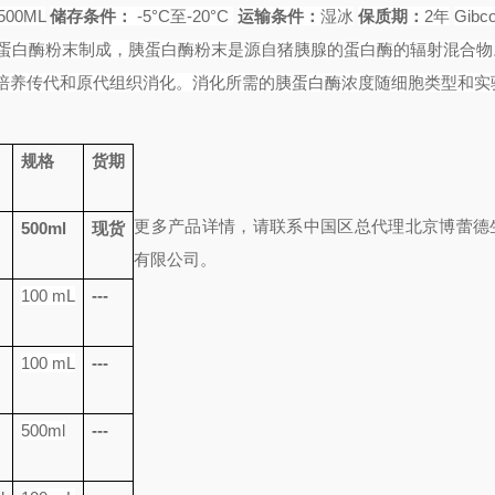
500ML
储存条件：
-5°C
至
-20°C
运输条件：
湿冰
保质期：
2
年
Gibc
蛋白酶粉末制成，胰蛋白酶粉末是源自猪胰腺的蛋白酶的辐射混合物
培养传代和原代组织消化。消化所需的胰蛋白酶浓度随细胞类型和实
规格
货期
更多产品详情，请联系中国区总代理北京博蕾德
500ml
现货
有限公司。
100 mL
---
100 mL
---
500ml
---