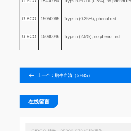
GIBCO
15400054
Trypsin-EDTA (0.5%), no phenol re
GIBCO
15050065
Trypsin (0.25%), phenol red
GIBCO
15090046
Trypsin (2.5%), no phenol red
上一个：
胎牛血清（SFBS）
在线留言