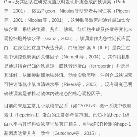
Ganz
及其团队在研究抗菌肽时发现肝脏合成的铁调素（
Park
等，
2001
）。随后
Pigeon
、
Nicolas
等研究者共同证实（
Pigeon
等，
2001
；
Nicolas
等，
2001
），这种肽类激素能通过感知饮食
铁含量、系统铁负荷、贫血、缺氧、红细胞生成及炎症等变化来
调控细胞外铁水平（
Ganz
，
2005
）。铁调素作为急性期反应蛋
白，在炎症性贫血中表达升高。白细胞介素
-6
（
IL-6
）是炎症过
程中调控铁调素的关键因子（
Nemeth
等，
2004
）。其作用机制
是通过结合已知的铁通道—膜铁转运蛋白（
ferroportin
）并诱导
其降解，从而抑制细胞铁外流。动物实验表明，注射合成铁调素
可快速降低小鼠血清铁水平（
Rivera
等，
2005
）。现有研究已明
确铁调素是脊椎动物体内铁稳态的核心调控因子。
目前尚未建立常用小鼠模型品系（如
C57BL/6
）循环系统中铁调
素
-1
（
hepcidin-1
）蛋白的正常参考值范围。已知小鼠
hepc-1
蛋
白水平与其饲料铁浓度呈显著正相关，且与
qPCR
检测的
hepc-1
基因表达量具有一致性（
Gutschow
等，
2015
）。