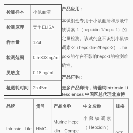
产品应用：
检测样本
小鼠血清
本试剂盒专
用于小鼠血清和尿液中
检测原理
竞争
ELISA
铁调素
-1
（
hepcidin-1/hepc-1
）的
定量检测
。该试剂盒不识别小鼠铁
样本量
12ul
调素
-2
（
hepcidin-2/hepc-2
），
he
pc-2
的存在不影响
hepc-1
的检测准
检测范围
0.5-333 ng/ml
确性。
灵敏度
0.18 ng/ml
产品订购：
检测耗时间
2h 45m
更多产品详情，请垂询
Intrinsic Li
fesciences
中国区总代理北京博
品牌
货号
产品名称
中文名称
规格
小鼠铁调素
Murine Hepc
（
Hepcidin
）
Intrinsic Life
HMC-
idin Compe