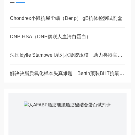
Chondrex小鼠抗屋尘螨（Der p）IgE抗体检测试剂盒
DNP-HSA（DNP偶联人血清白蛋白）
法国Idylle Stampwell系列水凝胶压模，助力类器官与斑马鱼3D显微成像
解决决脂质氧化样本失真难题｜Bertin预装BHT抗氧化采样管