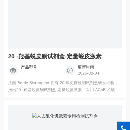
20 -羟基蜕皮酮试剂盒-定量蜕皮激素
产品型号
更新时间
2026-08-04
法国 Bertin Bioreagent 拥有 20 年免疫检测试剂盒研发经验，
推出20 -羟基蜕皮酮试剂盒-定量蜕皮激素，采用 AChE 乙酰胆
碱酯酶示踪技术，一站式覆盖昆虫科研、植保、天然产物、保
健食品四大领域检测需求。