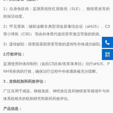
1
）自身免疫病：监测系统性红斑狼疮（
SLE
）、狼疮肾炎等的
疾病活动度。
2
）罕见肾病：辅助诊断非典型溶血尿毒综合征（
aHUS
）、
C3
肾小球病（
C3G
） 等由补体替代途径异常激活导致的疾病。
3
）遗传缺陷：筛查因基因突变导致的遗传性补体成分缺陷。
2.
疗效评估：
监测使用补体抑制剂（如抗
C5
抗体
/
依库珠单抗）治疗
aHUS
、
P
NH
等疾病的疗效，确保治疗过程中补体通路被充分阻断。
3
．发病机制和药效评估：
广泛应用于感染、移植免疫、神经炎症及药物研发等领域中与补
体系统相关的机制研究和新药药效评估。
产品信息：