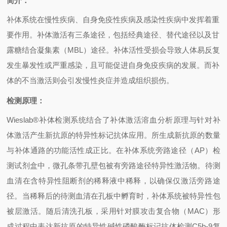
简介：
补体系统在慢性疾病、自身免疫性疾病及感染性疾病中发挥着重
要作用。补体激活有三条途径，包括经典途径、替代途径以及甘
露糖结合凝集素（
MBL
）途径。补体活性受损会导致人体易反复
发生暴发性或严重感染，且可能促进自身免疫疾病的发展。而补
体的不当激活则会引发慢性炎症并造成组织损伤。
检测原理：
Wieslab®
补体检测系统结合了补体激活溶血分析原理与针对补
体激活产生新抗原的特异性标记抗体应用。所生成新抗原的数量
与补体通路的功能活性成正比。在补体系统旁路途径（
AP
）检
测试剂盒中，微孔条带孔壁包被有旁路途径特异性激活物。待测
血清在含特异性阻断剂的稀释液中稀释，以确保仅激活旁路途
径。当稀释后的待测血清在孔板中孵育时，补体系统被特异性包
被层激活。随后清洗孔板，采用针对膜攻击复合物（
MAC
）形
成过程中表达新抗原的特异性碱性磷酸酶标记抗体检测
C5b-9
复