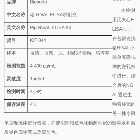
品牌
Bioporto
本检测
中文名称
猪
NGAL ELISA
试剂盒
采用夹心
E
英文名称
Pig NGAL ELISA Kit
LISA
法，
在包被有抗
货号
KIT 044
猪
NGAL
小
样本
血清、血浆、尿、组织提取物、培养基
鼠单克隆抗
检测范围
4-400 pg/mL
体的微孔板
中进行。结
灵敏度
1pg/mL
合后的
NG
检测时间
4
小时
AL
通过生
物素标记的
保存温度
4
℃
另一株小鼠
单克隆抗体进行检测，并使用辣根过氧化物酶标记的链霉亲和素
及显色底物完成反应显色。