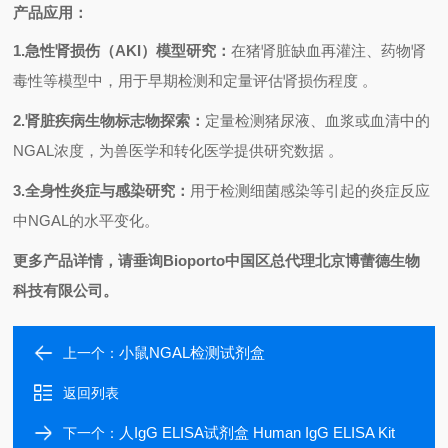
产品应用：
1.
急性肾损伤（
AKI
）模型研究：
在猪肾脏缺血再灌注、药物肾
毒性等模型中，用于早期检测和定量评估肾损伤程度 。
2.
肾脏疾病生物标志物探索：
定量检测猪尿液、血浆或血清中的
NGAL
浓度，为兽医学和转化医学提供研究数据 。
3.
全身性炎症与感染研究：
用于检测细菌感染等引起的炎症反应
中
NGAL
的水平变化。
更多产品详情，请垂询
Bioporto
中国区总代理北京博蕾德生物
科技有限公司。
小鼠NGAL检测试剂盒
上一个：
返回列表
人IgG ELISA试剂盒 Human IgG ELISA Kit
下一个：