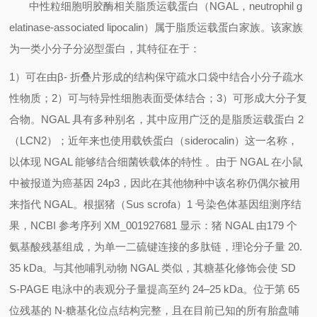
中性粒细胞明胶酶相关脂质运载蛋白（
NGAL
，
neutrophil g
elatinase-associated lipocalin
）属于脂质运载蛋白家族。该家族
为一类小分子分泌型蛋白，其特征在于：
1
）可在由β
-
折叠片形成的结构保守疏水口袋中结合小分子疏水
性物质；
2
）可与特异性细胞表面受体结合；
3
）可形成大分子复
合物。
NGAL
具有多种别名，其中应用广泛的是脂质运载蛋白
2
（
LCN2
）；近年来也使用载铁蛋白（
siderocalin
）这一名称，
以体现
NGAL
能够结合细菌铁载体的特性 。由于
NGAL
在小鼠
中被报道为癌基因
24p3
，因此在其他物种中该名称仍偶尔被用
来指代
NGAL
。根据猪（
Sus scrofa
）
1
号染色体基因组测序结
果，
NCBI
参考序列
XM_001927681
显示：猪
NGAL
由
179
个
氨基酸残基组成，为单一二硫键连接的多肽链，理论分子量
20.
35 kDa
。与其他哺乳动物
NGAL
类似，其糖基化修饰会使
SD
S
‑
PAGE
电泳中的表观分子量提高至约
24–25 kDa
。位于第
65
位残基的
N
‑
糖基化位点结构完整，且在目前已知的所有胎盘哺