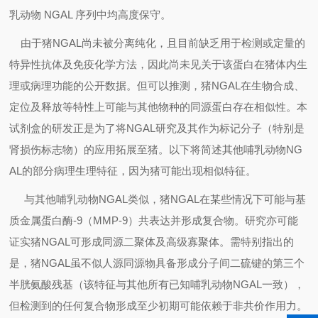
乳动物
NGAL
序列中均高度保守。
由于猪
NGAL
尚未被分离纯化，且目前缺乏用于检测或定量的
特异性抗体及免疫化学方法，因此尚未见关于该蛋白在猪体内生
理或病理功能的公开数据。但可以推测，猪
NGAL
在生物合成、
定位及释放等特性上可能与其他物种的同源蛋白存在相似性。本
试剂盒的研发正是为了将
NGAL
研究及其作为标记分子（特别是
肾损伤标志物）的应用拓展至猪。以下将简述其他哺乳动物
NG
AL
的部分病理生理特征，因为猪可能出现相似特征。
与其他哺乳动物
NGAL
类似，猪
NGAL
在某些情况下可能与基
质金属蛋白酶
-9
（
MMP-9
）共表达并形成复合物。研究亦可能
证实猪
NGAL
可形成同源二聚体及高级寡聚体。需特别指出的
是，猪
NGAL
虽不似人源同源物具备形成分子间二硫键的第三个
半胱氨酸残基（该特征与其他所有已知哺乳动物
NGAL
一致），
但检测到的任何复合物形成至少初期可能依赖于非共价作用力。