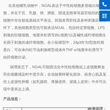
在其他哺乳动物中，
NGAL
表达于中性粒细胞多形核白细
胞，并在子宫、乳腺、肺、脾脏、阴道及附睾等器官组织的上皮
细胞中存在较低基础水平表达。胚胎发育阶段及多种刺激应答条
件下，其他细胞类型也可能表达
NGAL
，包括特定肾细胞、
LPS
刺激的巨噬细胞、地塞米松诱导的
L
细胞
⁵
以及碱性成纤维细胞生
长因子刺激的成纤维细胞。在小鼠模型中，
24p3
作为
I
型急性期
蛋白，可在体内松节油刺激模型或体外
TNF-α/
地塞米松诱导下
由肝细胞分泌。
病理状态下，
NGAL
可能因活化中性粒细胞或上皮细胞释放
而在细菌感染时中度升高；在动脉粥样硬化斑块、病变心肌及某
些上皮源性肿瘤（如乳腺癌、胃肠道癌、尿路上皮癌）中亦可出
现中度表达上调。
产品信息：
检测原理：