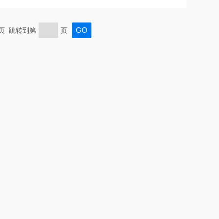
，IF、IHC等7种应用。AbD Serotec享有该克隆的，是
7识别小鼠细胞表面ma
末页 跳转到第
页