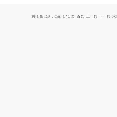
供多达30种的包装形式，可用于FC、WB
该抗体*的商业化生产商。 MCA195
共 1 条记录，当前 1 / 1 页 首页 上一页 下一页 