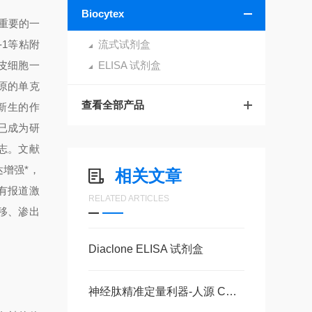
Biocytex
重要的一
-1
等粘附
流式试剂盒
皮细胞一
ELISA 试剂盒
原的单克
查看全部产品
新生的作
已成为研
志。文献
增强*，
相关文章
有报道激
RELATED ARTICLES
移、渗出
Diaclone ELISA 试剂盒
神经肽精准定量利器-人源 CGRP ELISA 试剂盒，多类型样本直接检测