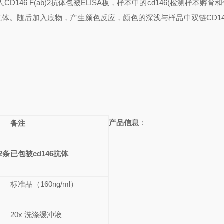
人
CD146 F(ab)2
抗体包被
ELISA
板，样本中的
cd146(
检测样本孵育和
抗体。随后加入底物，产生颜色反应，颜色的深浅与样品中双链
CD1
产品信息
：
备注
2
条
已包被
cd146
抗体
标准品（
160ng/ml
）
20x
洗涤缓冲液