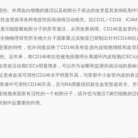
损伤、外周血白细胞的激活以及粘附分子表达的改变是其发病机制中
统性血管炎等各种免疫性疾病病情活动相关。抗
CD11
／
CD18
、
ICAM
果显示能阻断粘附分子的异常激活，从而改善病情。
CD146
是血管内
院生物物理研究所生物大分子国家重点实验室已研制出针对
CD146
抗
进展的特性，也许间接反映了
CD146
具有促进内皮细胞增殖和血管
伤。近年来，将
CD146
单抗包被免疫微球分离循环内皮细胞
(CECs)
血管炎活动期
CECs
明显增多，可以作为诊断和监测疾病活动的新标
征患者血清可溶性
CD146
水平明显升高，与肾脏中小血管内皮的表达
滑液中可溶性
CD146
升高，且与
RA
滑膜组织新生血管形成有关。另
皮细胞表面富有活性的一个粘附分子，或许也与激活
T
淋巴细胞的迁
机制中起重要的作用。