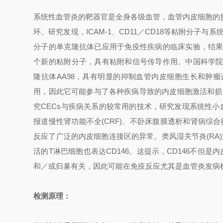
系统性血管炎的靶器官是全身各级血管，血管内皮细胞的
环。研究发现，
ICAM-1
、
CD11
／
CD18
等粘附分子与系
分子的单克隆抗体已应用于免疫性疾病的临床实验，结
个新的粘附分子，具有粘附和信号传导作用。中国科学
隆抗体
AA98
，具有明显的抑制血管内皮细胞生长和肿瘤
用，因此它可能参与了各种疾病导致的内皮细胞激活和损
究
CECs
与疾病关系的较常用的技术，研究发现系统性小
报道慢性肾功能不全
(CRF)
、不卧床腹膜透析和肾病综合
反应了广泛的内皮细胞连接区的异常。类风湿关节炎
(RA)
活的
T
淋巴细胞也表达
CD146
。这提示，
CD146
不但是内
和／或归巢有关，因此可能在免疫反应尤其是血管炎发病
检测原理：