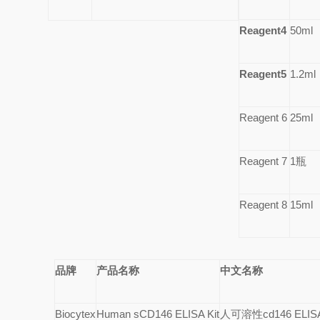
Reagent4
50ml
Reagent5
1.2ml
Reagent 6
25ml
Reagent 7
1
瓶
Reagent 8
15ml
品牌
产品名称
中文名称
Biocytex
Human sCD146 ELISA Kit
人可溶性
cd146 ELI