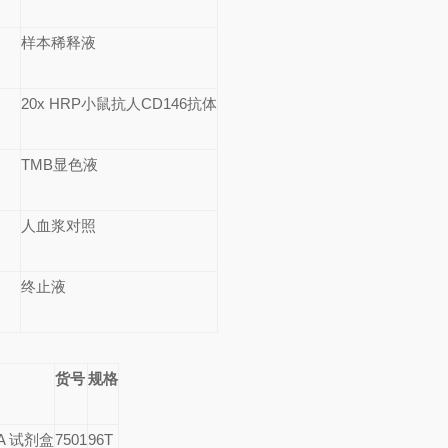
样本稀释液
20x HRP
小鼠抗人
CD146
抗体
TMB
显色液
人血浆对照
终止液
货号
规格
SA
试剂盒
7501
96T