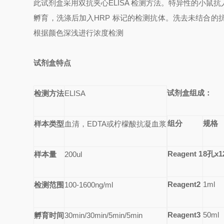
此试剂盒采用双抗夹心
ELISA
检测方法。特异性的小鼠抗
孵育，洗涤后加入
HRP
标记的检测抗体。洗去未结合的
根据颜色深浅进行浓度检测
试剂盒特点
试剂盒组成：
检测方法
ELISA
组分
规格
样本类型
血清，
EDTA
或柠檬酸抗凝血浆
Reagent 1
8
孔
x1
样本量
200ul
Reagent2
1ml
检测范围
100-1600ng/ml
Reagent3
50ml
孵育时间
30min/30min/5min/5min