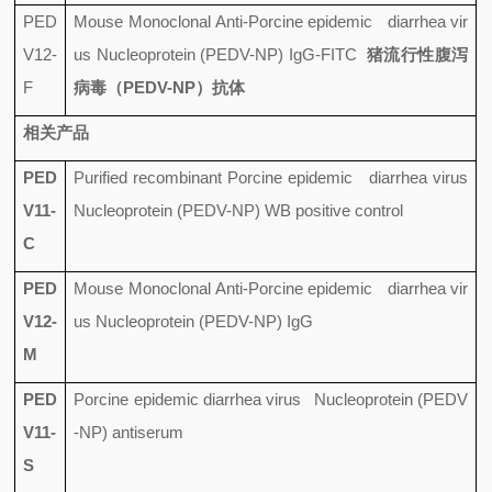
PED
Mouse Monoclonal Anti-Porcine epidemic diarrhea vir
V12-
us Nucleoprotein (PEDV-NP) IgG-FITC
猪流行性腹泻
F
病毒（
PEDV-NP
）抗体
相关产品
PED
Purified recombinant Porcine epidemic diarrhea virus
V11-
Nucleoprotein (PEDV-NP) WB positive control
C
PED
Mouse Monoclonal Anti-Porcine epidemic diarrhea vir
V12-
us Nucleoprotein (PEDV-NP) IgG
M
PED
Porcine epidemic diarrhea virus Nucleoprotein (PEDV
V11-
-NP) antiserum
S