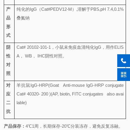
产
纯化的
IgG
（
Cat#PEDV12-M
）
,
溶解于
PBS,pH 7.4,0.1%
品
叠氮钠
形
式
阴
Cat# 20102-101-1
，小鼠未免疫血清纯化
IgG
，用作
ELIS
性
A
，
WB
，
IHC
阴性对照。
对
照
对
羊抗鼠
IgG-HRP(Goat Anti-mouse IgG-HRP conjugate
应
Cat# 40320- 200 )(AP, biotin, FITC conjugates also avai
二
lable)
抗
产品保存：
4
℃
1
周，长期保存
-20
℃分装冻存，避免反复冻融。