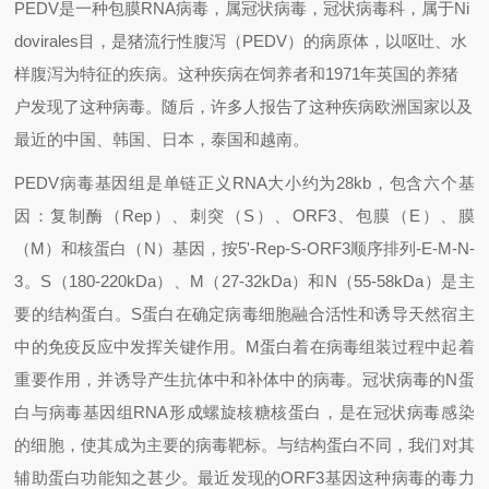
PEDV
是一种包膜
RNA
病毒，属冠状病毒，冠状病毒科，属于
Ni
dovirales
目，是猪流行性腹泻（
PEDV
）的病原体，以呕吐、水
样腹泻为特征的疾病。这种疾病在饲养者和
1971
年英国的养猪
户发现了这种病毒。随后，许多人报告了这种疾病欧洲国家以及
最近的中国、韩国、日本，泰国和越南。
PEDV
病毒基因组是单链正义
RNA
大小约为
28kb
，包含六个基
因：复制酶（
Rep
）、刺突（
S
）、
ORF3
、包膜（
E
）、膜
（
M
）和核蛋白（
N
）基因，按
5'-Rep-S-ORF3
顺序排列
-E-M-N-
3
。
S
（
180-220kDa
）、
M
（
27-32kDa
）和
N
（
55-58kDa
）是主
要的结构蛋白。
S
蛋白在确定病毒细胞融合活性和诱导天然宿主
中的免疫反应中发挥关键作用。
M
蛋白着在病毒组装过程中起着
重要作用，并诱导产生抗体中和补体中的病毒。冠状病毒的
N
蛋
白与病毒基因组
RNA
形成螺旋核糖核蛋白，是在冠状病毒感染
的细胞，使其成为主要的病毒靶标。与结构蛋白不同，我们对其
辅助蛋白功能知之甚少。最近发现的
ORF3
基因这种病毒的毒力