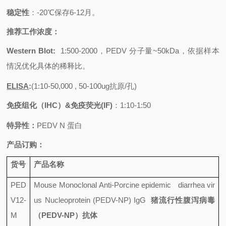
稳定性
：
-20
℃保存
6-12
月。
推荐工作浓度：
Western Blot:
1:500-2000
，
PEDV
分子量
~50kDa
，依据样本
情况优化具体的稀释比。
ELISA
:
(1:10-50,000 , 50-100ug
抗原
/
孔
)
免疫组化（
IHC
）
&
免疫荧光
(IF)
：
1:10-1:50
特异性：
PEDV N
蛋白
产品订购：
货号
产品名称
PED
Mouse Monoclonal Anti-Porcine epidemic diarrhea vir
V12-
us Nucleoprotein (PEDV-NP) IgG
猪流行性腹泻病毒
M
（
PEDV-NP
）抗体