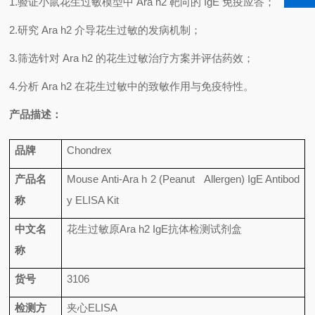
1.
验证小鼠花生过敏模型中
Ara h2
靶向的
IgE
免疫应答；
2.
研究
Ara h2
介导花生过敏的发病机制；
3.
筛选针对
Ara h2
的花生过敏治疗方案并评估药效；
4.
分析
Ara h2
在花生过敏中的致敏作用与免疫特性。
产品描述：
品牌
Chondrex
产品名
Mouse Anti-Ara h 2 (Peanut Allergen) IgE Antibod
称
y ELISA Kit
中文名
花生过敏原
Ara h2 IgE
抗体检测试剂盒
称
货号
3106
检测方
夹心
ELISA