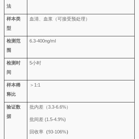
法
样本类
血清、血浆（可接受预处理）
型
检测范
6.3-400ng/ml
围
检测时
5
小时
间
样本稀
＞
1:1
释比
验证数
批内差（
3.3-6.6%
）
据
批间差
(1.5-4.9%)
回收率
（
93-106%
）