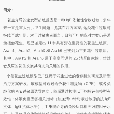
简介：
花生介导的速发型超敏反应是一种
IgE
依赖性食物过敏，多年
来一直是重大公共卫生问题，尤其在西方国家
,
这类花生过敏可
持续至成年期。对于过敏患者而言，目前可行的应对方案仍是避
免接触花生。现已鉴定出
11
种具有潜在重要性的花生过敏原。
Ara h1
、
Ara h2
、
Ara h3
和
Ara h6
已被列为主要花生过敏原。
其中，
Ara h2
和
Ara h6
属于高度同源的
2S
清蛋白家族，对过
敏反应的发生发展具有尤为关键的作用。
小鼠花生过敏模型已广泛用于花生过敏的发病机制研究及新型
治疗方案研发。该模型可通过给予花生粗提物（
CPE
）
或各类
纯化的
Ara
过敏原诱导建立，随后通过检测以下指标评估模型有
效性：体液免疫应答相关指标（如血清中针对该过敏原的抗
IgE
抗体、
IgG
抗体水平）、
T
细胞介导的免疫应答相关细胞因子水