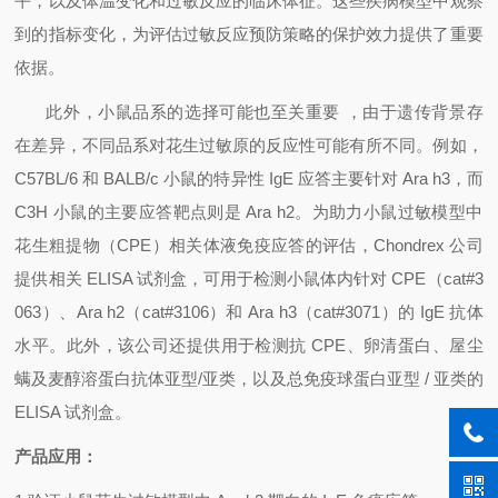
平，以及体温变化和过敏反应的临床体征。这些疾病模型中观察
到的指标变化，为评估过敏反应预防策略的保护效力提供了重要
依据。
此外，小鼠品系的选择可能也至关重要
，由于遗传背景存
在差异，不同品系对花生过敏原的反应性可能有所不同。例如，
C57BL/6
和
BALB/c
小鼠的特异性
IgE
应答主要针对
Ara h3
，而
C3H
小鼠的主要应答靶点则是
Ara h2
。为助力小鼠过敏模型中
花生粗提物（
CPE
）相关体液免疫应答的评估，
Chondrex
公司
提供相关
ELISA
试剂盒，可用于检测小鼠体内针对
CPE
（
cat#3
063
）、
Ara h2
（
cat#3106
）和
Ara h3
（
cat#3071
）的
IgE
抗体
水平。此外，该公司还提供用于检测抗
CPE
、卵清蛋白、屋尘
螨及麦醇溶蛋白抗体亚型
/
亚类，以及总免疫球蛋白亚型
/
亚类的
ELISA
试剂盒。
产品应用：