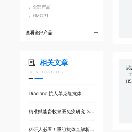
全部产品
HMGB1
查看全部产品
相关文章
RELATED ARTICLES
Diaclone 抗人单克隆抗体
精准赋能畜牧兽医免疫研究-SouthernBiotech鸡&猪CD3/CD4/CD8 流式抗体方案
科研人必看！重组抗体全解析：从原理到应用，一文讲透